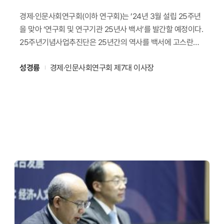
수밖에 없다. 그러나 출연연의
경제·인문사회연구회(이하 연구회)는 ’24년 3월 설립 25주년
연구자들은 본래 학문 공동체의
을 맞아 ‘연구회 및 연구기관 25년사 백서’를 발간할 예정이다.
구성원이므로 이러한 긴장은
25주년기념사업추진단은 25년간의 역사를 백서에 고스란히
이례적이라기보다는 도리어 본
담기 위해 역대 이사장들의 인터뷰를 진행해 왔다. 지난해 10
것으로 보아야 한다. 출연연은 
성경륭
경제·인문사회연구회 제7대 이사장
관료제와 학문 공동체의 경계선
월, 초대 이사장과 첫 만남을 시작으로 약 5개월간 진행된 인터
수밖에 없고, 그 소속 연구자들
뷰는 이번 성경륭 이사장의 이야기를 끝으로 마무리된다. 이사
다른 세계에 동시에 속한 이중
장 재임 시 소회와 인사 말씀 부탁드린다. 제 인생에서 이사장
감내해야 하기 때문이다. 문제
으로 일했던 3년이 가장 값지고 중요했다고 늘 생각하고 있다.
긴장 관계 또는 이중 신분을 어
사회과학 여러 분야를 같이 공부하고 국가정책을 토론하고 개
바르게 활용하여 출연연과 학문
발한 일들이 얼마나 가치 있는 것인지 늘 스스로 느낄 수 있었
사이에 건강한 관계를 형성할 
다. 특히 26개 기관과 함께 국가정책 전 분야를 지원했고 정책
있느냐이다. 각 연구자에게 학
개발하는 데 많은 시간을 보냈는데 힘을 보태준 모든 연구기관
고유한 관점이나 이론을 발전시
장님들과 연구자, 그리고 연구회 직원들에게 감사하다고 전하
있는 기회를 제도적으로 확보해
고 싶다. 재임기간 중 중점 추진한 업무는? 연구기관별 개별과
출연연의 연구는 대체로 프로
제, 융복합과제, 통합과제도 있었는데 이런 것들을 연구회가 공
방식으로 이루어지는데, 이때 
동 기획하고 추진하는 게 매우 취약하다고 판단했기 때문이다.
목표는 정부의 장단기 정책 수
직간접적으로 관련되는 것이 대