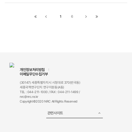
책토론회를 준비하고 있다. 이런 노력들을 통해 20
24년이 2022년부터 진행해 온 인문사회분야 메가
1
6
첫
이전
다음
끝
프로젝트가 현실화되는 원년이 되기를 기대한다.
페이지로
페이지로
페이지로
페이지로
이동
이동
이동
이동
개인정보처리방침
이메일무단수집거부
(30147) 세종특별자치시 시청대로 370(반곡동)
세종국책연구단지 연구지원동(A동)
TEL : 044-211-1000 / FAX : 044-211-1499 /
nrc@nrc.re.kr
Copyright©2020 NRC All Rights Reserved
관련사이트