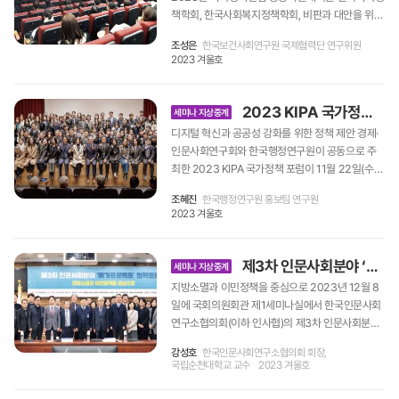
험지역’ 문제는 특정 지역의 문제가 아니라 전국적
책학회, 한국사회복지정책학회, 비판과 대안을 위한
인 국가 차원의 난제가 되었다. 이에 따라 지방소멸
사회복지학회, 건강정책학회, 한국건강형평성학회
위험지수가 개발되기도 하고, 행정안전부가 지방소
조성은
한국보건사회연구원 국제협력단 연구위원
등 5개 학회의 공동주관과 경제·인문사회연구회, 한
멸대응기금을 만드는가 하면, 농림축산식품부는 농
2023 겨울호
국사회복지협의회, 한국보건사회연구원의 공동주
촌 소멸 위기 대응 대책을 수립하여 추진하기로 했
최로 2023년 11월 17~18일 양일에 걸쳐 열렸다.
다. 또한 대통령 직속으로 ‘지방시대위원회’가 출범
이번 공동학술대회에서는 ‘사회정책은 후퇴하는
2023 KIPA 국가정책 포럼
하였다. 우리 사회에서 ‘자치권 확대와 분권형 시스
세미나 지상중계
가’라는 도전적인 주제로 사회정책의 현 상황과 대
템’은 수십 년간 약속되었지만 대단히 더디게 진척
디지털 혁신과 공공성 강화를 위한 정책 제안 경제·
안에 대해 열띤 논의가 진행되었다. 250여 명이 참
되었다. 여러 특별 조치가 취해져 왔음에도 실효성
인문사회연구회와 한국행정연구원이 공동으로 주
석한 가운데 총 19개 세션에서 사회정책의 다양한
을 거둔 정책은 거의 없는 실정이다. 이번 학술대회
최한 2023 KIPA 국가정책 포럼이 11월 22일(수)~
주제를 심도 있게 숙의한 자리였다. 복지를 바꾸는
에서는 외생적인 대응과 해결책에 기대기보다는 지
23일(목) 이틀간 세종국책연구단지에서 개최되었
‘정치’가 필요 기획세션에서는 윤홍식 인하대학교
조혜진
한국행정연구원 홍보팀 연구원
역 내부의 역량과 자원에 초점을 맞춘 대응이 필요
다. 이번 포럼은 ‘디지털 혁신과 공공성 강화를 위한
교수의 기조강연과 패널들의 토론이 이어졌다. 기조
2023 겨울호
하다는 문제의식으로 본질적인 자치분권의 강화, 사
정책 제안’을 주제로 한국행정연구원(이하 KIPA)의
강연은 ‘복지국가는 비가역적인가? 분배와 재분배
회적경제의 활성화, 지역자원을 중심으로 한 글로벌
2023년 성과를 공유하고, 국내외 유관기관 전문가
를 통해 본 한국 분배체계 100년’이라는 주제로 저
연대 모색 등의 대안이 제시되었다. 지방소멸이라는
가 한자리에 모여 연구원의 미래 방향과 국가정책
제3차 인문사회분야 ‘메가프로젝트’ 정책토론회
성장 시대에 ‘성장을 통한 분배’가 한계에 부딪힌 상
세미나 지상중계
난제가 하나의 원인을 갖고있는 것이 아니라 복합적
발전 방향을 논의하기 위해 마련되었다. KIPA가 20
황에서 한국 복지국가의 전개와 향후 전망을 역사적
지방소멸과 이민정책을 중심으로 2023년 12월 8
인 원인을 갖고 있기에 그 해결책 역시 복합적인 접
23년 한 해 동안 수행한 연구 및 사업성과를 6개의
관점에서 보여주었다. 이어진 패널 토론에서 김영순
일에 국회의원회관 제1세미나실에서 한국인문사회
근이 필요하다는 것이다. ‘분권자치 기반 주민정치
대주제와 24개의 세부 세션으로 구성하여 모든 부
서울과학기술대학교 교수는 복지국가는 세력관계
연구소협의회(이하 인사협)의 제3차 인문사회분야
제도 도입’이라는 주제에서는 마을, 동네, 동읍면 지
서의 성과를 종합하여 볼 수 있는 박람회 형식으로
에 따라서 부서질 수 있으며 가역성과 변화가능성은
‘메가프로젝트’ 정책토론회가 ‘지방소멸과 이민정책
역사회가 동원체제의 기초단위라는 인식에서 벗어
개최되었으며, 전 직원이 함께 준비하고 참석하였다
다른 개념으로 향후 복지국가 변화의 방향은 얼마든
강성호
한국인문사회연구소협의회 회장,
을 중심으로’라는 주제로 열렸다. 2022년 12월과
나 주민 개개인이 정치과정을 통해 소통하는 주민정
는 점에서 KIPA 설립 이래 최초·최대의 포럼이라고
국립순천대학교 교수
2023 겨울호
지 열려 있다는 점을 지적하였다. 김창엽 서울대학
2023년 6월 국회에서 열린 두 차례의 토론회에 이
치제도가 제안되었다. 동읍면자치단체 제도를 도입
할 수 있다. 국가정책의 미래 방향 모색 정부의 주요
교 교수는 앞으로 젠더 이슈가 정치·경제 레짐을 설
어 ‘메가프로젝트’의 구체적 실현 가능성을 모색하
함으로써 청년유출이나 저출생 문제를 극복하고, 갈