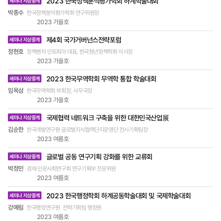
책학회와 한국건강형평성학회의 공동세션에서도
2023 한국정책분석평가학회 하계학술대회
세미나 지상중계
다. 이 발표는 인구감소, 지역소멸, 초고령사회라는
성 강화 방안에 대해 고민하는 시간을 가졌다.
신자유주의 체제에서 나타나는 돌봄의 위기를 진단
박종수
한국정책분석평가학회 연구위원장
3대 리스크를 극복하기 위해서는 출산율 제고와 더
하고, 돌봄 제공 노동자들의 인권을 보장할 수 있는
2023 가을호
불어 인구의 사회적 증가 전략이 필요하며, 특히 인
근본적이고 종합적인 대책을 촉구하였다. 인구는 물
구가 줄고 있는 지방의 특색에 맞는 ‘지방이민정
제4회 국가거버넌스전략포럼
론 사회적·경제적 변화가 가속화되고 있는 시점에서
세미나 지상중계
책’이 필요하다고 주장했다. 토론에서는 최윤철 건
사회정책의 미래 불확실성이 높아지고 있다. 이런
정현호
정책벤처 인토피아 대표, 한국청년정책학회 이사장
국대학교 교수, 임동진 순천향대학교 교수, 유지아
시점에서 사회정책 연구자들이 다양한 사회정책을
2023 가을호
원광대학교 교수, 백성혜 한국교원대학교 교수, 윤
진단하고 대안을 모색하는 자리로써 이번 공동학술
두섭 경제·인문사회연구회 국가전략연구센터 부소
2023 한국무역학회 무역학 통합 학술대회
대회는 의미가 적지 않았다.
세미나 지상중계
장, 그리고 김영진 교육부 학술연구정책과장 등이
임목삼
한국무역학회 부회장, 사무국장
참여하였다. 토론자들은 과거의 시행 착오를 되풀이
2023 가을호
하지 않고 실효적으로 추진할 수 있기 위해서는 탄
탄한 융복합 연구에 기반을 두어야 함을 강조했다.
국제협력 네트워크 구축을 위한 대한민국산업展
세미나 지상중계
현실적 정책 방안 마련해야 이번 성과는 인문사회분
김순한
한국개발연구원 글로벌지식협력단지운영단 전시기획팀장
야 메가프로젝트의 실현 가능성을 구체적으로 확인
2023 여름호
했다는 점이다. 또한 지방소멸과 다문화 이민정책,
교육 등에 대한 ‘메가 연구’의 필요성을 공유할 수 있
글로벌 공동 연구기획 강화를 위한 교류회
세미나 지상중계
었다. 메가프로젝트의 필요성을 공감하고 정책적으
박정민
경제·인문사회연구회 연구기획부 전문위원
로 실현할 수 있도록 지원하겠다는 김영진 교육부
2023 여름호
학술연구정책과장의 의견도 주목할 만하다. 인사협
은 이러한 성과를 현실화하기 위한 노력을 구체화하
2023 한국행정학회 하계공동학술대회 및 국제학술대회
세미나 지상중계
려고 한다. 이를 위해 2024년 1월 중에 메가프로젝
강예림
한국행정연구원 전략기획팀 행정원
트의 해외 사례, 메가프로젝트의 선발 평가 방식과
2023 여름호
운영 거버넌스 등을 다루는 제4차 메가프로젝트 정