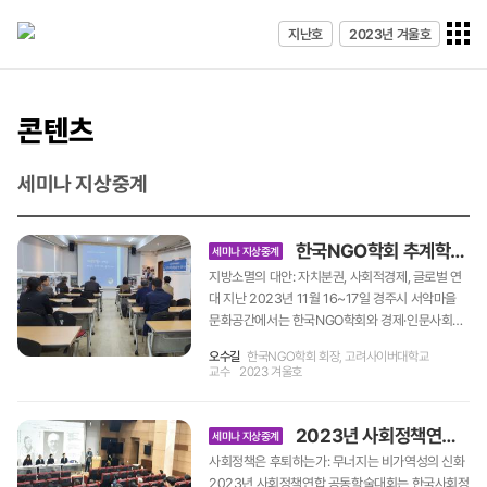
전체메
지난호
2023년 겨울호
열기
콘텐츠
세미나 지상중계
한국NGO학회 추계학술대회
세미나 지상중계
지방소멸의 대안: 자치분권, 사회적경제, 글로벌 연
대 지난 2023년 11월 16~17일 경주시 서악마을
문화공간에서는 한국NGO학회와 경제·인문사회연
구회가 주최한 한국NGO학회 추계학술대회가 개최
오수길
한국NGO학회 회장, 고려사이버대학교
되었다. 이번 학술대회의 주제는 ‘지방소멸의 대
교수
2023 겨울호
안’으로, 지방소멸에 대한 대응을 비판적으로 검토
하면서 정부 각 부처의 분야별 대응에 의존하기보다
는 지역 차원의 적극적이고 종합적인 대응이 필요함
2023년 사회정책연합 공동학술대회
세미나 지상중계
을 역설하는 논의의 장으로 마련되었다. 지역 중심
사회정책은 후퇴하는가: 무너지는 비가역성의 신화
의 지방소멸 대응 전략 ‘지방소멸’ 또는 ‘인구소멸위
2023년 사회정책연합 공동학술대회는 한국사회정