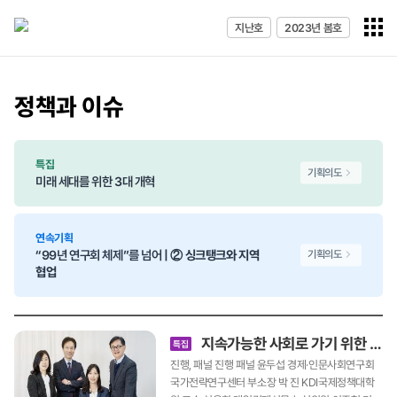
전체메
지난호
2023년 봄호
열기
정책과 이슈
특집
기획의도
미래 세대를 위한 3대 개혁
연속기획
“99년 연구회 체제”를 넘어 |
싱크탱크와 지역
②
기획의도
협업
지속가능한 사회로 가기 위한 3대 개혁 해법을 찾다
특집
진행, 패널 진행 패널 윤두섭 경제·인문사회연구회
국가전략연구센터 부소장 박 진 KDI국제정책대학