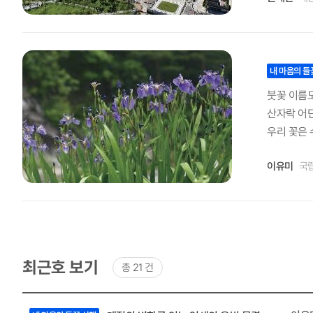
돌아가길 추천한다. 새로움을 찾는 분께 추천하는 사운드 이머시브 공연 세종예술의전당
을 찾고 있
크필드’ 가
예술의전당에
내 마음의 들
인공이 돼보
붓꽃 이름도
산자락 어딘
우리 꽃은 
붓꽃 자생하
이유미
국
내 달라고 
로 아이리스
보는 무지개
에서 자주
는 부채붓꽃
s)입니다
최근호 보기
총 21 건
물의 하나입
원에서는 매
최근호
목록