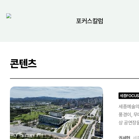
포커스칼럼
콘텐츠
세종FOCUS
세종예술의전
풍경이, 무
상 공연장을
장 부지를 
권세현
세
이 따뜻해지