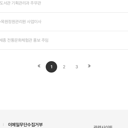
도서관 기획관리과 주무관
수목원정원관리원 사업이사
세종 전통문화체험관 홍보 주임
첫
끝
1
2
3
페이지로
페이지로
이동
이동
이메일무단수집거부
관련사이트