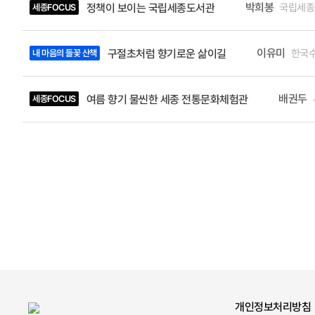
박희봉
국립세종
정책이 보이는 국립세종도서관
세종FOCUS
이유미
한국
구절초처럼 향기로운 삶이길
내 마음의 들꽃 산책
배권두
여름 향기 물씬한 세종 전통문화체험관
세종FOCUS
개인정보처리방침