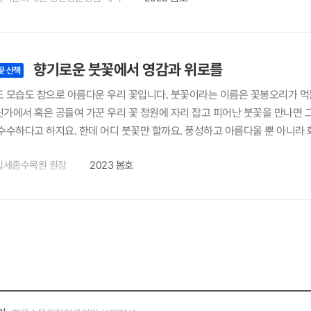
에서는 이번에 아주 특별한 공연을 준비하고 있다. 무언가 새로운 것
다면 5월엔 세종예술의전당을 꼭 방문해 보자. 5월 16일부터 28일까지 진행
 만든 체험형 공연으로, 시각이 사라지면 인간은 본능적으로 다른 모든 감각
향기로운 붓꽃에서 영감과 위로를
서는 ‘영혼과 대화하는 자들의 모임’(고스트쉽), ‘무의식의 세계로 빠져드는
꽃 산책
는 건 어떨까? 일상을 특별하게 만들고 싶은 날, 세종예술의전당에서 준비
 모습도 참으로 아름다운 우리 꽃입니다. 붓꽃이라는 이름은 꽃봉오리가 먹물
가에서 혹은 공들여 가꾼 우리 꽃 정원에 자리 잡고 피어난 붓꽃을 만나면 
수수하다고 하지요. 한데 어디 붓꽃만 할까요. 풍성하고 아름다울 뿐 아니라 화
는 붓꽃 여신 헤라의 예의 바른 시녀인 아이리스에게 주피터는 집요하게 사
립세종수목원 원장
2023 봄호
부탁하였고, 헤라는 무지개 목걸이를 선물로 주었습니다. 이후 아이리스가 무
랍니다. 그 때문인지 촉촉한 봄비가 내린 후나 이른 아침 이슬을 머금고 싱
처럼 ‘기쁜 소식’이고, 노란색 꽃은 꽃말이 슬픈 소식, 흰색은 사랑입니다
 만나는 키 작은 각시붓꽃과 금붓꽃, 우리나라에서만 서식하는 특산 식물 노
·꽃창포 등이 핍니다. 모두 한 집안 식물들이지요. 이러한 붓꽃 집안을 통틀어
. 붓꽃 집안 식물은 꽃잎에 무늬가 있어 그리스신화에 나오는 무지개 여신의
니다. 상징적인 사계절 온실이 기후 특성으로 3개의 나뉘었는데, 그 모습이
년 붓꽃 축제를 합니다. 이번 봄에도 우리나라의 사라져가는 희귀 종을 수집