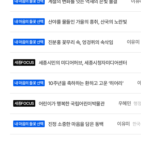
학, 붓꽃이
이유
계절의 변화를 잇는 억새의 은빛 물결
내 마음의 들꽃 산책
-
개최하였습
제목,
작성자
산야를 물들인 가을의 흥취, 산국의 노란빛
내 마음의 들꽃 산책
(소속
및
직책),
호
이유미
진분홍 꽃무리 속, 엉겅퀴의 속삭임
내 마음의 들꽃 산책
세종시민의 미디어허브, 세종시청자미디어센터
세종FOCUS
10주년을 축하하는 환하고 고운 ‘히어리’
내 마음의 들꽃 산책
우혜민
행정
어린이가 행복한 국립어린이박물관
세종FOCUS
이유미
한국
진정 소중한 마음을 담은 동백
내 마음의 들꽃 산책