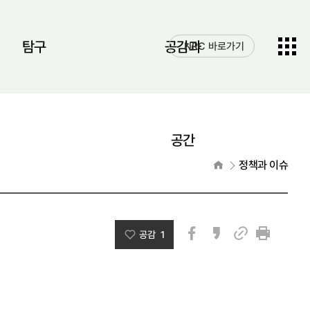
전체메
탐구
공감과
NRC 바로가기
열기
공간
홈으로
정책과 이슈
공감 1
페이스북
카카오스토리
인쇄
링크