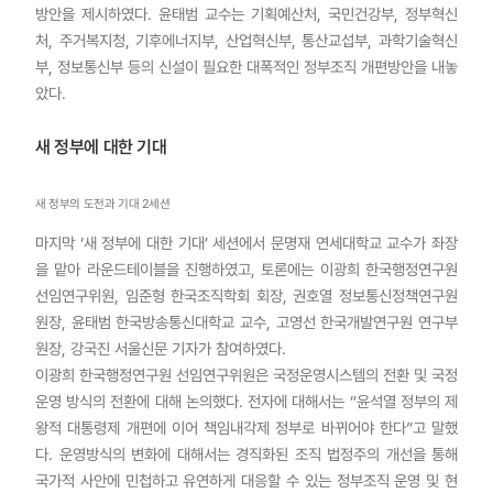
방안을 제시하였다. 윤태범 교수는 기획예산처, 국민건강부, 정부혁신
처, 주거복지청, 기후에너지부, 산업혁신부, 통산교섭부, 과학기술혁신
부, 정보통신부 등의 신설이 필요한 대폭적인 정부조직 개편방안을 내놓
았다.
새 정부에 대한 기대
새 정부의 도전과 기대 2세션
마지막 ‘새 정부에 대한 기대’ 세션에서 문명재 연세대학교 교수가 좌장
을 맡아 라운드테이블을 진행하였고, 토론에는 이광희 한국행정연구원
선임연구위원, 임준형 한국조직학회 회장, 권호열 정보통신정책연구원
원장, 윤태범 한국방송통신대학교 교수, 고영선 한국개발연구원 연구부
원장, 강국진 서울신문 기자가 참여하였다.
이광희 한국행정연구원 선임연구위원은 국정운영시스템의 전환 및 국정
운영 방식의 전환에 대해 논의했다. 전자에 대해서는 “윤석열 정부의 제
왕적 대통령제 개편에 이어 책임내각제 정부로 바뀌어야 한다”고 말했
다. 운영방식의 변화에 대해서는 경직화된 조직 법정주의 개선을 통해
국가적 사안에 민첩하고 유연하게 대응할 수 있는 정부조직 운영 및 현