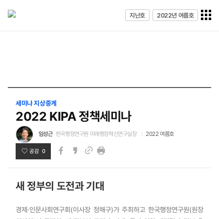
전체메
지난호
2022년 여름호
열기
세미나 지상중계
2022 KIPA 정책세미나
임성근
한국행정연구원 미래행정혁신연구실장
2022 여름호
공감 0
페이스북
카카오스토리
인쇄
링크
새 정부의 도전과 기대
경제·인문사회연구회(이사장 정해구)가 주최하고 한국행정연구원(원장