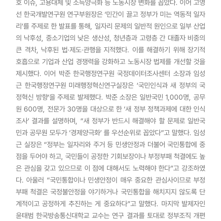
호 이슈, 고용대체 및 소득양극화 등 노동시장 변화를 꼽았다. 이어 고영
선 한국개발연구원 연구부원장은 ‘민간이 끌고 정부가 미는 역동적 일자
리’를 주제로 한 발표를 통해, 일자리 문제의 일반적 원인으로 일부 산업
의 낙후성, 중소기업의 낮은 생산성, 청년층과 고령층 간 대졸자 비중의
큰 격차, 낙후된 법·제도·관행을 지적했다. 이를 해결하기 위해 장기적
호흡으로 기업과 산업 경쟁력을 강화하고 노동시장 법제를 개선할 것을
제시했다. 이어 박준 한국행정연구원 국정데이터조사센터 소장과 임성
근 한국행정연구원 미래행정혁신연구실장은 ‘국민인식과 새 정부의 국
정혁신 방향’을 주제로 발제했다. 박준 소장은 일반국민 1,000명, 공무
원 600명, 전문가 30명을 대상으로 한 ‘새 정부 정책과제에 대한 인식
조사’ 결과를 설명하며, “새 정부가 반드시 해결해야 할 문제로 일반국
민과 공무원 모두가 ‘경제양극화’ 를 우선순위로 꼽았다”고 말했다. 임성
근 실장은 “정부는 일자리와 주거 등 민생안정과 더불어 국민통합에 중
점을 두어야 하고, 국민들이 공정한 기회보장이나 부정부패 척결에도 높
은 관심을 갖고 있으므로 이 점에 대해서도 노력해야 한다”고 강조하였
다. 아울러 “국민통합이나 민생안정이 매우 중요한 관심사이므로 부정
부패 척결은 국정불안정을 야기하거나 국민통합을 해치지지 않도록 단
계적이고 공정하게 추진하는 게 중요하다”고 말했다. 마지막 발제자인
윤태범 한국방송통신대학교 교수는 연구 결과를 토대로 정부조직 개편