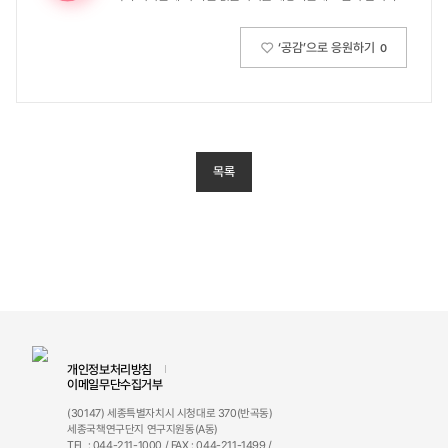
‘공감’으로 응원하기
0
목록
개인정보처리방침
이메일무단수집거부
(30147) 세종특별자치시 시청대로 370(반곡동)
세종국책연구단지 연구지원동(A동)
TEL : 044-211-1000 / FAX : 044-211-1499 /