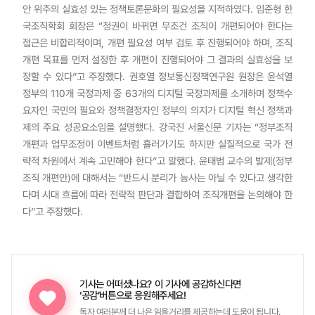
안 위주의 실효성 있는 정책토론문화의 필요성을 지적하였다. 임준형 한
국조직학회 회장은 “정권이 바뀌면 무조건 조직이 개편되어야 한다는
접근은 비합리적이며, 개편 필요성 여부 검토 후 진행되어야 하며, 조직
개편 목표를 먼저 설정한 후 개편이 진행되어야 그 결과의 실효성을 보
장할 수 있다”고 주장했다. 권호열 정보통신정책연구원 원장은 윤석열
정부의 110개 국정과제 중 63개의 디지털 국정과제를 소개하며 정책수
요자인 국민의 필요와 정책결정자인 정부의 의지가 디지털 혁신 정책과
제의 주요 성공요소임을 설명했다. 강국진 서울신문 기자는 “정부조직
개편과 업무조정이 이벤트처럼 흘러가기도 하지만 실질적으로 국가 전
략적 차원에서 계속 고민해야 한다”고 말했다. 윤태범 교수의 발제(정부
조직 개편안)에 대해서는 “반드시 분리가 능사는 아닐 수 있다고 생각한
다며 시대 흐름에 따라 전략적 판단과 결합하여 조직개편을 논의해야 한
다”고 주장했다.
기사는 어떠셨나요?
이 기사에 공감하신다면
‘공감’버튼으로 응원해주세요!
독자 여러분께 더 나은 읽을거리를 제공하는데 도움이 됩니다.