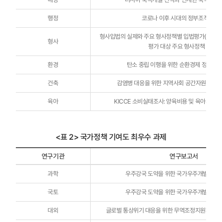
행정
코로나 이후 시대의 정부조직 디자
형사입법의 실제와 주요 형사정책별 입법평가(Ⅰ) - 
형사
평가 대상 주요 형사정책 도출-
환경
탄소 중립 이행을 위한 순환경제 정책 로
건축
감염병 대응을 위한 지역사회 공간자원 활용
육아
KICCE 소비실태조사: 양육비용 및 육아서비스 
<표 2> 국가정책 기여도 최우수 과제
연구기관
연구보고서
우수
과학
우주강국 도약을 위한 국가우주개발체제 
연구보고서
-
연구기관,
국토
우주강국 도약을 위한 국가우주개발체제 
연구보고서,
연구진
대외
글로벌 통상위기 대응을 위한 무역조정지원제도 확