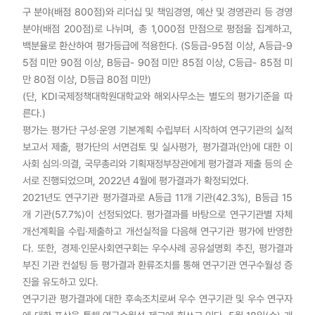
구 분야(배점 800점)와 리더십 및 책임경영, 예산 및 경영관리 등 경영
분야(배점 200점)로 나뉘며, 총 1,000점 만점으로 평점을 집계하고,
백분율로 환산하여 평가등급에 적용한다. (S등급-95점 이상, A등급-9
5점 미만 90점 이상, B등급- 90점 미만 85점 이상, C등급- 85점 미
만 80점 이상, D등급 80점 미만)
(단, KDI국제정책대학원대학교와 해외사무소는 별도의 평가기준을 따
른다.)
평가는 평가단 구성·운영 기본계획 수립부터 시작하여 연구기관의 실적
보고서 제출, 평가단의 서면검토 및 실사평가, 평가결과(안)에 대한 이
사회 심의·의결, 국무총리와 기획재정부장관에게 평가결과 제출 등의 순
서로 진행되었으며, 2022년 4월에 평가결과가 확정되었다.
2021년도 연구기관 평가결과로 A등급 11개 기관(42.3%), B등급 15
개 기관(57.7%)이 선정되었다. 평가결과를 바탕으로 연구기관별 자체
개선계획을 수립·제출하고 개선실적을 다음해 연구기관 평가에 반영한
다. 또한, 경제·인문사회연구회는 우수사례 공유설명회 추진, 평가결과
부진 기관 컨설팅 등 평가결과 환류조치를 통해 연구기관 연구수월성 증
진을 유도하고 있다.
연구기관 평가결과에 대한 후속조치로써 우수 연구기관 및 우수 연구자