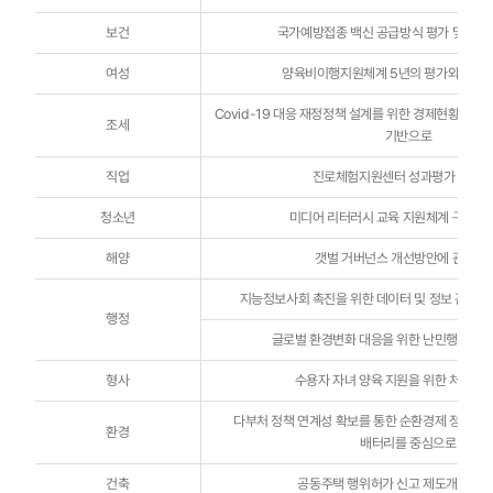
보건
국가예방접종 백신 공급방식 평가 및 개선
여성
양육비이행지원체계 5년의 평가와 개선
Covid-19 대응 재정정책 설계를 위한 경제현황 기
조세
기반으로
직업
진로체험지원센터 성과평가 운영
청소년
미디어 리터러시 교육 지원체계 구축 방
해양
갯벌 거버넌스 개선방안에 관한 연
지능정보사회 촉진을 위한 데이터 및 정보 관련 
행정
글로벌 환경변화 대응을 위한 난민행정 개
형사
수용자 자녀 양육 지원을 위한 처우 
다부처 정책 연계성 확보를 통한 순환경제 정책 로드
환경
배터리를 중심으로
건축
공동주택 행위허가 신고 제도개선방안