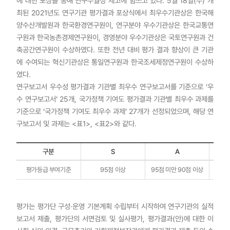
에 대한 포상을 통해 연구수월성 제고에 힘쓰고 있다. 5월 18일(수) 개
최된 2021년도 연구기관 평가결과 포상식에서 최우수기관상은 한국해
양수산개발원과 한국환경연구원이, 연구분야 우수기관상은 한국교통연
구원과 한국농촌경제연구원이, 경영분야 우수기관상은 국토연구원과 건
축공간연구원이 수상하였다. 또한 전년 대비 평가 결과 향상이 큰 기관
에 수여되는 혁신기관상은 통일연구원과 한국조세제정연구원이 수상하
였다.
연구보고서 우수성 평가결과 기관별 최우수 연구보고서를 기준으로 ‘우
수 연구보고서’ 25개, 국가정책 기여도 평가결과 기관별 최우수 과제를
기준으로 ‘국가정책 기여도 최우수 과제’ 27개가 선정되었으며, 해당 연
구보고서 및 과제는 <표1>, <표2>와 같다.
구분
S
A
구분,S,A,B,C,D
평가등급 부여기준
95점 이상
95점 미만 90점 이상
90점
평가는 평가단 구성·운영 기본계획 수립부터 시작하여 연구기관의 실적
보고서 제출, 평가단의 서면검토 및 실사평가, 평가결과(안)에 대한 이