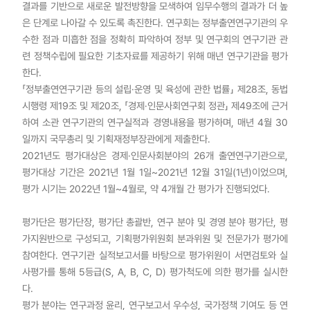
결과를 기반으로 새로운 발전방향을 모색하여 임무수행의 결과가 더 높
은 단계로 나아갈 수 있도록 촉진한다. 연구회는 정부출연연구기관의 우
수한 점과 미흡한 점을 정확히 파악하여 정부 및 연구회의 연구기관 관
련 정책수립에 필요한 기초자료를 제공하기 위해 매년 연구기관을 평가
한다.
「정부출연연구기관 등의 설립·운영 및 육성에 관한 법률」 제28조, 동법
시행령 제19조 및 제20조, 「경제·인문사회연구회 정관」 제49조에 근거
하여 소관 연구기관의 연구실적과 경영내용을 평가하며, 매년 4월 30
일까지 국무총리 및 기획재정부장관에게 제출한다.
2021년도 평가대상은 경제·인문사회분야의 26개 출연연구기관으로,
평가대상 기간은 2021년 1월 1일~2021년 12월 31일(1년)이었으며,
평가 시기는 2022년 1월~4월로, 약 4개월 간 평가가 진행되었다.
평가단은 평가단장, 평가단 총괄반, 연구 분야 및 경영 분야 평가단, 평
가지원반으로 구성되고, 기획평가위원회 분과위원 및 전문가가 평가에
참여한다. 연구기관 실적보고서를 바탕으로 평가위원이 서면검토와 실
사평가를 통해 5등급(S, A, B, C, D) 평가척도에 의한 평가를 실시한
다.
평가 분야는 연구과정 윤리, 연구보고서 우수성, 국가정책 기여도 등 연