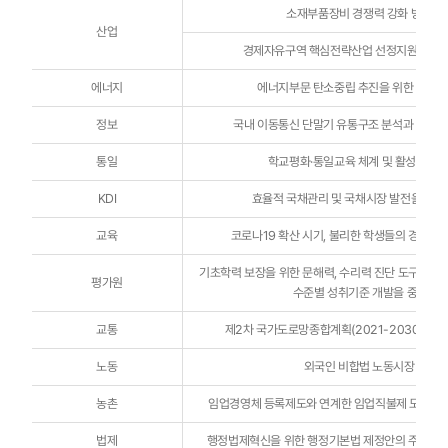
소재부품장비 경쟁력 강화 방안 연
산업
경제자유구역 핵심전략산업 선정지원 및 운
에너지
에너지부문 탄소중립 추진을 위한 전략 
정보
국내 이동통신 단말기 유통구조 분석과 5G시
통일
학교평화·통일교육 체계 및 활성화 방
KDI
효율적 국채관리 및 국채시장 발전을 위한
교육
코로나19 확산 시기, 불리한 학생들의 경험에 
기초학력 보장을 위한 문해력, 수리력 진단 도구 개발(Ⅰ
평가원
수준별 성취기준 개발을 중심으
교통
제2차 국가도로망종합계획(2021-2030) 수립
노동
외국인 비합법 노동시장 연구
농촌
임업경영체 등록제도와 연계한 임업직불제 도입방안
법제
행정법제혁신을 위한 행정기본법 제정안의 주요 쟁점