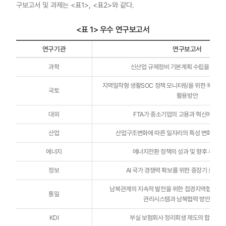
구보고서 및 과제는 <표1>, <표2>와 같다.
<표 1> 우수 연구보고서
연구기관
연구보고서
우수
과학
신산업 규제정비 기본계획 수립을 위한 
연구보고서
-
연구기관,
지역밀착형 생활SOC 정책 모니터링을 위한 복합결핍지
국토
연구보고서,
활용방안
연구진
대외
FTA가 중소기업의 고용과 혁신에 미치
산업
산업구조변화에 따른 일자리의 특성 변화와 인
에너지
에너지전환 정책의 성과 및 향후 추진방
정보
AI 국가 경쟁력 확보를 위한 중장기 로드맵
남북관계의 지속적 발전을 위한 접경지역협력 종합
통일
관리시스템과 남북협력 방안(1/3
KDI
부실 보험회사 정리회생 제도의 합리적 