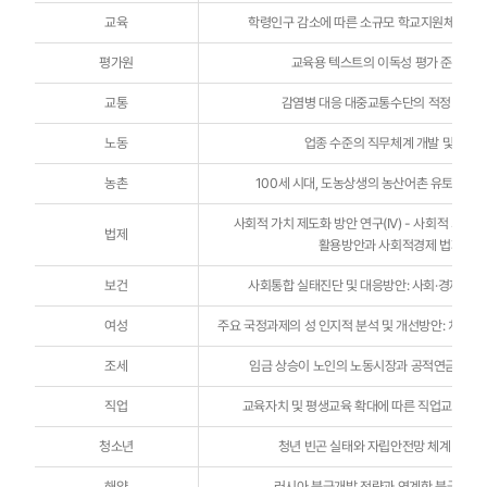
교육
학령인구 감소에 따른 소규모 학교지원체제 구축
평가원
교육용 텍스트의 이독성 평가 준거 개
교통
감염병 대응 대중교통수단의 적정 공급수
노동
업종 수준의 직무체계 개발 및 활용
농촌
100세 시대, 도농상생의 농산어촌 유토피아 
사회적 가치 제도화 방안 연구(IV) - 사회적 가치 창출
법제
활용방안과 사회적경제 법제 분
보건
사회통합 실태진단 및 대응방안: 사회·경제적 
여성
주요 국정과제의 성 인지적 분석 및 개선방안: 치매
조세
임금 상승이 노인의 노동시장과 공적연금 수령
직업
교육자치 및 평생교육 확대에 따른 직업교육 거
청소년
청년 빈곤 실태와 자립안전망 체계 구축방
해양
러시아 북극개발 전략과 연계한 북극진출 