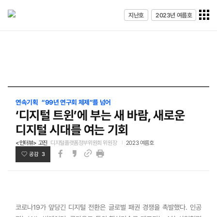
전체메
지난호
2023년 여름호
열기
연속기획 “99년 연구회 체제”를 넘어
‘디지털 트윈’에 부는 새 바람, 새로운
디지털 시대를 여는 기회
<인터뷰> 고진
디지털플랫폼정부위원회 위원장
2023 여름호
공감 3
페이스북
카카오스토리
인쇄
링크
코로나19가 앞당긴 디지털 전환은 글로벌 패권 경쟁을 촉발했다. 인공