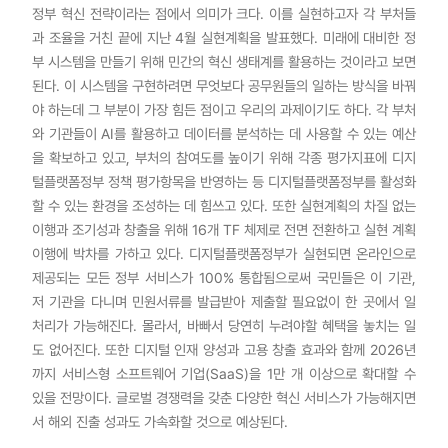
정부 혁신 전략이라는 점에서 의미가 크다. 이를 실현하고자 각 부처들
과 조율을 거친 끝에 지난 4월 실현계획을 발표했다. 미래에 대비한 정
부 시스템을 만들기 위해 민간의 혁신 생태계를 활용하는 것이라고 보면
된다. 이 시스템을 구현하려면 무엇보다 공무원들의 일하는 방식을 바꿔
야 하는데 그 부분이 가장 힘든 점이고 우리의 과제이기도 하다. 각 부처
와 기관들이 AI를 활용하고 데이터를 분석하는 데 사용할 수 있는 예산
을 확보하고 있고, 부처의 참여도를 높이기 위해 각종 평가지표에 디지
털플랫폼정부 정책 평가항목을 반영하는 등 디지털플랫폼정부를 활성화
할 수 있는 환경을 조성하는 데 힘쓰고 있다. 또한 실현계획의 차질 없는
이행과 조기성과 창출을 위해 16개 TF 체제로 전면 전환하고 실현 계획
이행에 박차를 가하고 있다. 디지털플랫폼정부가 실현되면 온라인으로
제공되는 모든 정부 서비스가 100% 통합됨으로써 국민들은 이 기관,
저 기관을 다니며 민원서류를 발급받아 제출할 필요없이 한 곳에서 일
처리가 가능해진다. 몰라서, 바빠서 당연히 누려야할 혜택을 놓치는 일
도 없어진다. 또한 디지털 인재 양성과 고용 창출 효과와 함께 2026년
까지 서비스형 소프트웨어 기업(SaaS)을 1만 개 이상으로 확대할 수
있을 전망이다. 글로벌 경쟁력을 갖춘 다양한 혁신 서비스가 가능해지면
서 해외 진출 성과도 가속화할 것으로 예상된다.