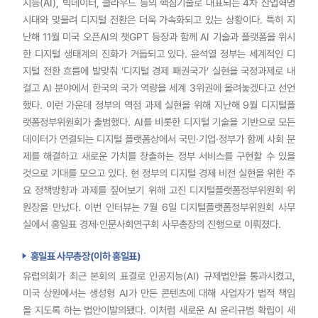
지능(AI), 빅데이터, 클라우드 등의 핵심기술로 대표되는 4차 산업혁명
시대와 맞물려 디지털 전환은 더욱 가속화되고 있는 상황이다. 특히 지
난해 11월 미국 오픈AI의 챗GPT 등장과 함께 AI 기술과 플랫폼을 위시
한 디지털 생태계의 진화가 거듭되고 있다. 윤석열 정부는 세계적인 디
지털 전환 흐름에 발맞춰 ‘디지털 경제 패권국가’ 실현을 국정과제로 내
걸고 AI 분야에서 한국의 국가 역량을 세계 3위권에 올려놓겠다고 선언
했다. 이런 가운데 정부의 역점 과제 실현을 위해 지난해 9월 디지털플
랫폼정부위원회가 출범했다. AI를 비롯한 디지털 기술을 기반으로 모든
데이터가 연결되는 디지털 플랫폼상에서 국민·기업·정부가 함께 사회 문
제를 해결하고 새로운 가치를 창출하는 정부 서비스를 구현할 수 있을
것으로 기대를 모으고 있다. 현 정부의 디지털 경제 비전 실현을 위한 주
요 정책방향과 과제를 짚어보기 위해 고진 디지털플랫폼정부위원회 위
원장을 만났다. 이번 인터뷰는 7월 6일 디지털플랫폼정부위원회 사무
실에서 홍일표 경제·인문사회연구회 사무총장의 진행으로 이뤄졌다.
홍일표 사무총장(이하 홍일표)
유럽의회가 최근 본회의 표결로 인공지능(AI) 규제법안을 통과시켰고,
미국 상원에서는 생성형 AI가 만든 콘텐츠에 대해 사업자가 법적 책임
을 지도록 하는 법안이발의됐다. 이처럼 새로운 AI 윤리규범 확립이 세