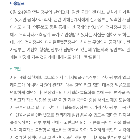
홍일표
6월 24일은 ‘전자정부의 날’이었다. 일반 국민에겐 다소 낯설게 다가올
수 있지만 공직자나 학자, 관련 이해관계자에게 전자정부는 익숙한 개념
이기도 하다. 언론보도 등을 통해 매년 국제연합(UN)의 전자정부 평가
에서 우리나라가 최상위 국가로 인정받고 있다는 사실을 접하기도 하는
데, 과연 전자정부와 디지털플랫폼정부의 차이는 무엇인지 궁금하다. 전
자정부는 여전히 행정안전부가 담당하고 있는데 위원회와 행안부의 관
계는 어떻게 되는 것인가에 대해서도 설명 부탁드린다
고진
지난 4월 실현계획 보고회에서 “디지털플랫폼정부는 전자정부의 업그
레이드가 아니라 차원이 완전히 다른 것”이라고 했던 대통령 말씀으로
명확하게 설명된다. 행정업무의 디지털화·효율화를 통해 국민 편익을 증
진하고자 하는 방향은 동일하지만 기존 공급자 중심 서비스 제공 모델에
서 근본적으로 탈피한 것이 디지털플랫폼정부다. 가령 전자정부는 국민
이 민원서류를 인터넷으로 편리하게 발급받을 수 있도록 했다면 디지털
플랫폼정부는 정부 부처 간에 주고받으면 되는 서류를 국민이 직접 발급
받아 제출하는 불편함을 해소하는 역할을 한다. 철저하게 국민의 시각에
서 설계한 정책이라고 보면 된다. 또한 행안부는 디지털플랫폼정부 실현