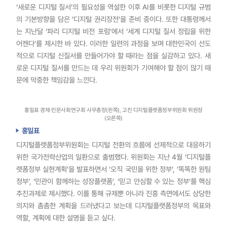
‘새로운 디지털 질서’의 필요성을 역설한 이후 AI를 비롯한 디지털 규범
의 기본방향을 담은 ‘디지털 권리장전’을 준비 중이다. 또한 대통령께서
는 지난달 ‘파리 디지털 비전 포럼’에서 ‘세계 디지털 질서 정립을 위한
어젠다’를 제시한 바 있다. 이러한 일련의 과정을 보며 대한민국이 선도
적으로 디지털 신질서를 만들어가야 할 때라는 점을 실감하고 있다. 새
로운 디지털 질서를 만드는 데 우리 위원회가 기여해야 할 점이 많기 때
문에 막중한 책임감을 느낀다.
홍일표 경제·인문사회연구회 사무총장(왼쪽), 고진 디지털플랫폼정부위원회 위원장
(오른쪽)
홍일표
디지털플랫폼정부위원회는 디지털 전환의 흐름에 선제적으로 대응하기
위한 국가전략산업의 일환으로 출범했다. 위원회는 지난 4월 ‘디지털플
랫폼정부 실현계획’을 발표하면서 ‘오직 국민을 위한 정부’, ‘똑똑한 원팀
정부’, ‘민관이 함께하는 성장플랫폼’, ‘믿고 안심할 수 있는 정부’를 핵심
추진과제로 제시했다. 이를 통해 규제뿐 아니라 진흥 측면에서도 상당한
의지와 촘촘한 계획을 드러냈다고 보는데 디지털플랫폼정부의 목표와
역할, 계획에 대한 설명을 듣고 싶다.