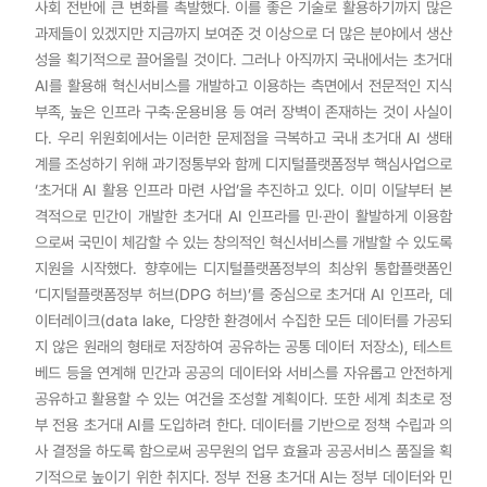
사회 전반에 큰 변화를 촉발했다. 이를 좋은 기술로 활용하기까지 많은
과제들이 있겠지만 지금까지 보여준 것 이상으로 더 많은 분야에서 생산
성을 획기적으로 끌어올릴 것이다. 그러나 아직까지 국내에서는 초거대
AI를 활용해 혁신서비스를 개발하고 이용하는 측면에서 전문적인 지식
부족, 높은 인프라 구축·운용비용 등 여러 장벽이 존재하는 것이 사실이
다. 우리 위원회에서는 이러한 문제점을 극복하고 국내 초거대 AI 생태
계를 조성하기 위해 과기정통부와 함께 디지털플랫폼정부 핵심사업으로
‘초거대 AI 활용 인프라 마련 사업’을 추진하고 있다. 이미 이달부터 본
격적으로 민간이 개발한 초거대 AI 인프라를 민·관이 활발하게 이용함
으로써 국민이 체감할 수 있는 창의적인 혁신서비스를 개발할 수 있도록
지원을 시작했다. 향후에는 디지털플랫폼정부의 최상위 통합플랫폼인
‘디지털플랫폼정부 허브(DPG 허브)’를 중심으로 초거대 AI 인프라, 데
이터레이크(data lake, 다양한 환경에서 수집한 모든 데이터를 가공되
지 않은 원래의 형태로 저장하여 공유하는 공통 데이터 저장소), 테스트
베드 등을 연계해 민간과 공공의 데이터와 서비스를 자유롭고 안전하게
공유하고 활용할 수 있는 여건을 조성할 계획이다. 또한 세계 최초로 정
부 전용 초거대 AI를 도입하려 한다. 데이터를 기반으로 정책 수립과 의
사 결정을 하도록 함으로써 공무원의 업무 효율과 공공서비스 품질을 획
기적으로 높이기 위한 취지다. 정부 전용 초거대 AI는 정부 데이터와 민