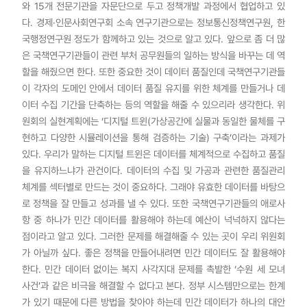
와 15개 전문기관을 자문단으로 두고 정책개발 과정에서 협업하고 있
다. 경제·인문사회연구회 소속 연구기관으로는 정보통신정책연구원, 한
국행정연구원 정도가 함께하고 있는 것으로 알고 있다. 앞으로 좀 더 많
은 국책연구기관들이 관련 부처 공무원들의 일하는 방식을 바꾸는 데 역
할을 해줬으면 한다. 또한 중요한 것이 데이터 품질인데 국책연구기관들
이 각자의 도메인 안에서 데이터 품질 유지를 위한 체계를 만들거나 데
이터 수집 기간을 단축하는 등의 역할을 해줄 수 있으리라 생각한다. 위
원회의 실현계획에는 ‘디지털 트윈(가상공간에 실물과 동일한 물체를 구
현하고 다양한 시뮬레이션을 통해 검증하는 기술) 구축’이라는 과제가
있다. 우리가 말하는 디지털 트윈은 데이터를 체계적으로 수집하고 품질
을 유지하느냐가 관건이다. 데이터의 수집 및 가공과 관련한 품질관리
체계를 섹터별로 만드는 것이 중요하다. 그래야 유효한 데이터를 바탕으
로 정책을 잘 만들고 성과를 낼 수 있다. 또한 국책연구기관들의 애로사
항 중 하나가 민간 데이터를 활용해야 하는데 예산이 넉넉하지 않다는
점이라고 알고 있다. 그러한 문제를 해결해줄 수 있는 곳이 우리 위원회
가 아닐까 싶다. 좋은 정책을 만들어내려면 민간 데이터도 잘 활용해야
한다. 민간 데이터 없이는 복지 사각지대 문제를 촉발한 ‘수원 세 모녀
사건’과 같은 비극을 해결할 수 없다고 본다. 정부 시스템만으로는 한계
가 있기 때문에 다른 방법을 찾아야 하는데 민간 데이터가 하나의 대안