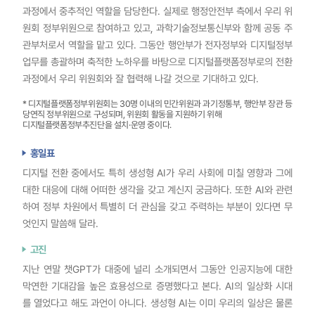
과정에서 중추적인 역할을 담당한다. 실제로 행정안전부 측에서 우리 위
원회 정부위원으로 참여하고 있고, 과학기술정보통신부와 함께 공동 주
관부처로서 역할을 맡고 있다. 그동안 행안부가 전자정부와 디지털정부
업무를 총괄하며 축적한 노하우를 바탕으로 디지털플랫폼정부로의 전환
과정에서 우리 위원회와 잘 협력해 나갈 것으로 기대하고 있다.
* 디지털플랫폼정부위원회는 30명 이내의 민간위원과 과기정통부, 행안부 장관 등
당연직 정부위원으로 구성되며, 위원회 활동을 지원하기 위해
디지털플랫폼정부추진단을 설치·운영 중이다.
홍일표
디지털 전환 중에서도 특히 생성형 AI가 우리 사회에 미칠 영향과 그에
대한 대응에 대해 어떠한 생각을 갖고 계신지 궁금하다. 또한 AI와 관련
하여 정부 차원에서 특별히 더 관심을 갖고 주력하는 부분이 있다면 무
엇인지 말씀해 달라.
고진
지난 연말 챗GPT가 대중에 널리 소개되면서 그동안 인공지능에 대한
막연한 기대감을 높은 효용성으로 증명했다고 본다. AI의 일상화 시대
를 열었다고 해도 과언이 아니다. 생성형 AI는 이미 우리의 일상은 물론