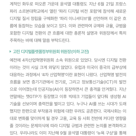
계적인 화두로 떠오른 가운데 윤석열 대통령도 지난 6월 21일 프랑스
파리 소르본대학교에서 열린 ‘파리 디지털 비전 포럼’에 참석해 새로운
디지털 질서 정립을 구체화한 ‘파리 이니셔티브’를 선언하며 이 같은 흐
름에 동참하는 모습을 보이고 있다. 이와 관련하여 규제와 규율, 규범을
포함한 디지털 전환의 큰 흐름에 대한 총론적 설명과 위원장께서 특히
주목하는 바에 대해 말씀 부탁드린다.
고진 디지털플랫폼정부위원회 위원장(이하 고진)
예전에 4차산업혁명위원회 소속 위원으로 있었다. 당시엔 디지털 전환
이라는 것이 사실 크게 와닿지 않았다. 유럽과 미국이 중국의 급부상에
대응하는 과정에서 ‘4차 산업혁명’이란 표현이 나왔다. 산업혁명 발전의
흐름을 보면 증기기관에서 전기로, 그리고 정보통신기술(ICT)의 발전
으로 이어졌는데 인공지능(AI)이 등장하면서 큰 충격을 안겨줬다. 지난
연말에는 챗GTP가 등장했고 이후 빅테크 기업들이 앞다퉈 생성형 AI
기술을 선보이며 총력전을 벌이고 있다. 누구나 AI를 쓰는 시대가 도래
했지만 한편으로 부작용과 위험에 대한 우려도 공존한다. 국제사회는 이
대로 변화를 맞이하게 될 경우 고용, 교육 등 사회 전반에 커다란 영향을
줄 것이라는 문제의식에 따라 디지털 규범과 관련한 논의를 본격화하고
있다. 우리나라도 이미 지난해 9월 윤석열 대통령이 ‘뉴욕 구상’을 통해