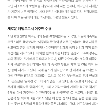
득 파악이 어렵다는 핑계로 외국인에게 국민평균보험료를 부과하여 외
국인 저소득자가 보험료를 과중하게 내야 하는 문제나, 외국인의 세대합
가 기준이 너무 엄격하여 세대 단위가 아니라 개인별로 각각 건강보험료
를 내야 하는 문제에 대한 개선책도 마련될 필요가 있다.
새로운 해법으로서 이주민 수용
지난 6월 20일 이주민과의 동행 특별위원회는 외국인, 다문화가족이란
혼란스러운 용어보다는 ‘이주배경주민(약칭 이주민)’이라는 용어 사용을
권고하고 관련 통계의 정비와 이주배경주민과의 동행 선언과 함께 많은
개선책을 제시하였다. 이처럼 한쪽에서는 다양성 존중과 이주배경주민
과의 동행이 진지하게 모색되고 있으나, 다른 한편에서는 저임금 외국인
가사 근로자를 유입하자는 제안과 중국인 투표권 제한 및 건보 먹튀 논
란 등이 제기되고 있다. 국내 뉴스가 실시간으로 전 세계에 유포되는 시
대에 한류와 BTS로 대표되는, 그리고 2030 부산엑스포 유치 연설에
서 강조했던 ‘문화강국’ 이미지가 흔들리고 있다. 중국교포가 다수인 영
주자격 취득자를 중국인으로, 그리고 건강보험에 가입할 정도로 적어도
6개월 이상 거주하는 이주배경주민을 외국인이라고 부르며, 세세한 요
인분석 등 팩트체크를 거치지 않은 채 반중 정서나 반일 감정 등을 선동
하는 듯한 정치권의 무책임한 발언들은 자제해야 한다. 인구절벽에 대한