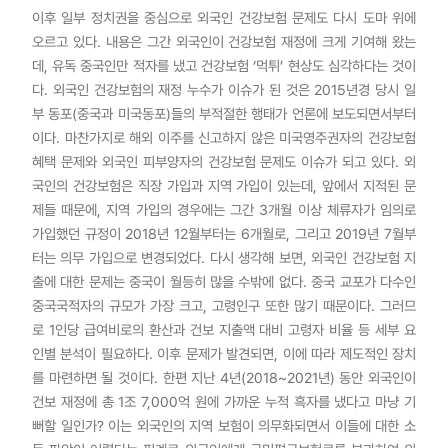
이후 일부 정치권을 중심으로 외국인 건강보험 문제도 다시 도마 위에
오르고 있다. 내용은 그간 외국인이 건강보험 재정에 크게 기여해 왔는
데, 유독 중국인만 적자를 냈고 건강보험 ‘먹튀’ 현상도 심각하다는 것이
다. 외국인 건강보험의 재정 누수가 이슈가 된 것은 2015년경 당시 일
부 동포(중국과 미국동포)들의 부적절한 행태가 언론에 보도되면서부터
이다. 마찬가지로 해외 이주를 신고하지 않은 미국영주권자의 건강보험
혜택 문제와 외국인 피부양자의 건강보험 문제도 이슈가 되고 있다. 외
국인의 건강보험은 직장 가입과 지역 가입이 있는데, 앞에서 지적된 문
제들 때문에, 지역 가입의 경우에는 그간 3개월 이상 체류자가 임의로
가입했던 규정이 2018년 12월부터는 6개월로, 그리고 2019년 7월부
터는 의무 가입으로 변경되었다. 다시 생각해 보면, 외국인 건강보험 지
출에 대한 문제는 중국이 월등히 많을 수밖에 없다. 중국 교포가 다수인
중국국적자의 규모가 가장 크고, 고령인구 또한 많기 때문이다. 그러므
로 1인당 급여비로의 환산과 건보 지출액 대비 고령자 비율 등 세부 요
인별 분석이 필요하다. 이후 문제가 발견되면, 이에 따라 제도적인 장치
를 마련하면 될 것이다. 한편 지난 4년(2018~2021년) 동안 외국인이
건보 재정에 총 1조 7,000억 원에 가까운 누적 흑자를 냈다고 마냥 기
뻐할 일인가? 이는 외국인의 지역 보험이 의무화되면서 이들에 대한 소