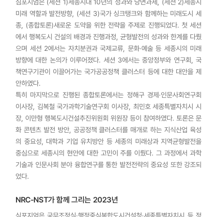
심포지엄은 (세션 1)세종시대 10년의 성과와 당면과제, (세션 2)세종시
미래 역할과 발전방향, (세션 3)국가 싱크탱크와 함께하는 미래도시 세
종, (종합토론)새로운 도약을 위한 전략을 주제로 진행되었다. 첫 세션
에서 행복도시 건설의 배경과 진행과정, 균형발전의 성과와 한계를 다뤘
으며 세션 2에서는 자치분권과 국제교류, 문화·예술 등 세종시의 미래
방향에 대한 논의가 이루어졌다. 세션 3에서는 중앙정부와 연구회, 국
책연구기관이 이끌어가는 국가공공정책 클러스터 등에 대한 대안을 제
안하였다.
특히 마지막으로 진행된 종합토론에서는 정해구 경제·인문사회연구회
이사장, 김복철 국가과학기술연구회 이사장, 최민호 세종특별자치시 시
장, 이만형 행복도시건설추진위원회 위원장 등이 참여하였다. 토론은 문
화 콘텐츠 발전 방안, 공공정책 클러스터를 매개로 하는 지식산업 육성
의 중요성, 대학과 기업 유치방안 등 세종의 미래상과 지역균형발전을
중심으로 세종시의 현안에 대한 고민이 주를 이뤘다. 그 과정에서 과학
기술과 인문사회 분야 융합연구를 통한 발전전략의 중요성 또한 강조되
었다.
NRC-NST가 함께 그리는 2023년
심포지엄은 국무조정실·행정중심복합도시건설청·세종특별자치시 등 정