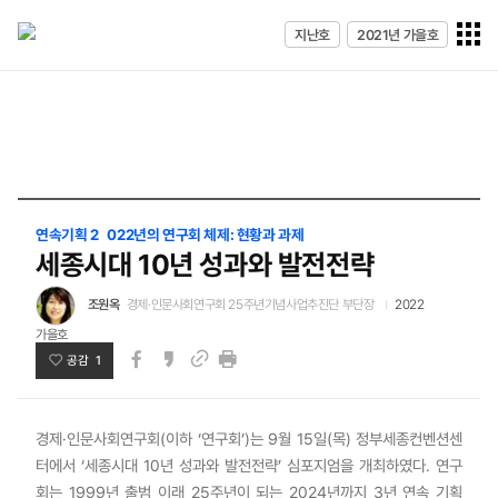
전체메
지난호
2021년 가을호
열기
연속기획 2 022년의 연구회 체제: 현황과 과제
세종시대 10년 성과와 발전전략
조원옥
경제·인문사회연구회 25주년기념사업추진단 부단장
2022
가을호
공감 1
페이스북
카카오스토리
인쇄
링크
경제·인문사회연구회(이하 ‘연구회’)는 9월 15일(목) 정부세종컨벤션센
터에서 ‘세종시대 10년 성과와 발전전략’ 심포지엄을 개최하였다. 연구
회는 1999년 출범 이래 25주년이 되는 2024년까지 3년 연속 기획