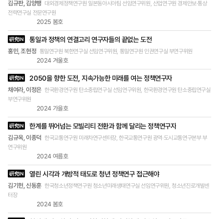
김규판, 김양팽
대외경제정책연구원 일본동아시아팀 선임연구위원, 산업연구원 경제안보·통상
고 좀 더 많은 혜택을 제공하는 방안을 연구하거나
전략연구실 전문연구원
새만금 개발을 둘러싸고 개발론자와 환경론자 간의
2025 봄호
갈등 속에서 합의점을 찾는 연구를 진행하기도 했어
요. 이런 연구과제들은 경제학처럼 수리적인 모형을
통일과 정책의 연결고리 연구자들의 끝없는 도전
硏究IN
통해 정답을 도출하는 것이 아니라 이해관계자들 간
홍민, 조현정
통일연구원 북한연구실 선임연구위원, 통일연구원 인권연구실 부연구위원
의 협의를 통해 답을 찾아가는 방식이라 할 수 있습
2024 겨울호
니다. 전봉경 1년 전쯤 영국의 브렉시트와 관련하여
지역균형 발전의 필요성에 대한 공감대 형성과 인식
2050을 향한 도전, 지속가능한 미래를 여는 정책연구자
硏究IN
의 전환을 위해 짧은 보고서를 작성했습니다. 일반
채여라, 이정은
한국환경연구원 탄소중립연구실 선임연구위원, 한국환경연구원 탄소중립연구실
적으로 브렉시트를 이민자 문제로 생각하는 경향이
부연구위원
있는데 실은 영국 내 심각한 지역 격차가 사회 분열
2024 가을호
을 야기해 빚어진 결과라는 점을 들어 우리의 지역
한계를 뛰어넘는 모빌리티 전환과 함께 달리는 정책연구자
발전정책에 대한 시사점을 제시하고자 했습니다. 또
硏究IN
한 ‘비수도권의 신산업 육성방안’을 주제로 한 연구
김규옥, 이종덕
한국교통연구원 미래차연구센터장, 한국교통연구원 광역·도시교통연구본부 부
를 통해 60명이 넘는 사람들을 인터뷰한 경험이 있
연구위원
는데 개인적으로 의미가 큰 연구였습니다. 이런 연
2024 여름호
구방식은 류승한 본부장님의 말씀처럼 어떤 정답을
열린 시각과 개방적 태도로 청년 정책연구 접근해야
硏究IN
찾는 것이 아니라 수많은 사람들과의 인터뷰를 통해
현장의 문제점을 파악하고 알리는 역할을 한다고 봐
김기헌, 신동훈
한국청소년정책연구원 청소년미래생태연구실 선임연구위원, 청소년진로개발센
요. 그동안 비수도권의 산업 육성방안을 논할 때 산
터장
2024 봄호
업 육성과 주거·교통·복지 등의 정책을 분절적으로
다뤘던 측면이 있는데 그에 대한 문제 제기를 했다