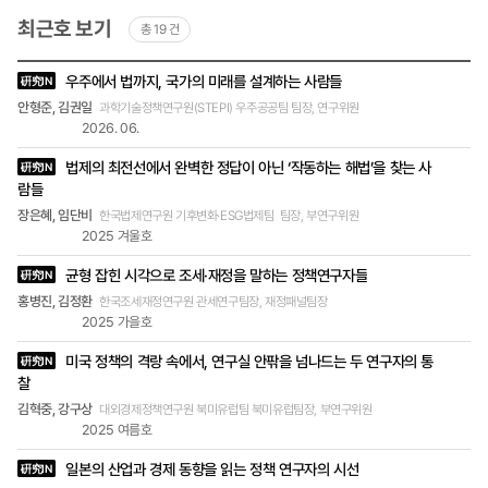
분야에 관심을 갖고 연구를 해 온 거죠. 학부 시절에
최근호 보기
는 사범대학 지리교육학을 전공했는데 4학년 때 지
총 19 건
도교수님이 주신 『제조업의 입지』라는 책을 읽고 매
최근호
료되어 대학원에 진학하게 됐습니다. 그렇게 관심을
우주에서 법까지, 국가의 미래를 설계하는 사람들
硏究IN
목록
갖게 된 분야에서 계속 연구하고 글을 쓸 수 있는 곳
-
안형준, 김권일
과학기술정책연구원(STEPI) 우주공공팀 팀장, 연구위원
을 찾다 보니 자연스레 국토연구원으로 흘러오게 됐
제목,
2026. 06.
작성자
죠. 전봉경 국토계획·지역연구본부 부연구위원(이하
(소속
전봉경) 이 정부출연연구기관의 역할이죠. 연구원에
법제의 최전선에서 완벽한 정답이 아닌 ‘작동하는 해법’을 찾는 사
및
硏究IN
오기 전에는 기업에서 근무했었는데 저 자신에 대한
직책),
람들
호
한계를 많이 느꼈습니다. 시키는 일은 잘하지만 스
장은혜, 임단비
한국법제연구원 기후변화·ESG법제팀 팀장, 부연구위원
스로 목표를 세우고 큰 그림을 그려나가기에는 부족
2025 겨울호
함이 많았어요. 그래서 대학원에 진학했고 보다 많
은 사람이 윤택한 삶을 누릴 수 있는 사회를 만드는
균형 잡힌 시각으로 조세·재정을 말하는 정책연구자들
硏究IN
데 역할을 하고 싶어 국토연구원에 오게 됐습니다.
홍병진, 김정환
한국조세재정연구원 관세연구팀장, 재정패널팀장
정답 도출이 아닌 문제점을 파악하고 알리는 역할
2025 가을호
류승한 국토연구원에서는 다양한 이해당사자 간의
갈등을 조정하기 위한 과제들을 많이 다루는 편이
미국 정책의 격랑 속에서, 연구실 안팎을 넘나드는 두 연구자의 통
硏究IN
죠. 예를 들면 용산 미군기지의 평택 이전을 추진하
찰
는 과정에서 어떤 대책을 마련해야 평택 시민이 이
김혁중, 강구상
대외경제정책연구원 북미유럽팀 북미유럽팀장, 부연구위원
를 수용할 수 있을 것인가 하는, 그러니까 주한미군
2025 여름호
이전에 따른 평택 지원 대책과 관련된 연구과제가
대표적이라 할 수 있어요. 또 제주도 강정마을에 해
일본의 산업과 경제 동향을 읽는 정책 연구자의 시선
硏究IN
군기지가 들어설 때 지역주민들의 피해를 최소화하