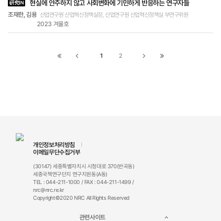
현실에 안주하지 않고 사회변화에 기민하게 반응하는 연구자들
硏究IN
는 점에서 의미가 있지 않았나 생각해요. “우리가 가
조재한, 김용
고자 하는 지향점과 실제 현실을 매끄럽게 연결되도
산업연구원 산업혁신정책실장, 산업연구원 산업혁신정책실 부연구위원
2023 겨울호
록 하는 것이 정책연구자의 역할입니다.” 류승한 국
토연구원 국토계획·지역연구본부장 정책연구자, 현
실과 정책 지향점 잇는 연결자 류승한 정책연구는
결국 현실을 개선하려는 데 목적을 두고 있다고 볼
1
2
첫
이전
다음
끝
수 있어요. 우리가 가고자 하는 지향점과 실제 현실
페이지로
페이지로
페이지로
페이지로
을 매끄럽게 연결되도록 하는 것이 정책연구자의 역
할이고요. 특히 국민 개개인 혹은 지역별로 마주하
이동
이동
이동
이동
고 있는 다양한 현실 안에서 공통분모를 끄집어내고
집결시키는 것은 국토연구원 연구자로서 중요한 역
할이라고 생각합니다. 예전에 어느 시민단체 활동가
한 분이 썼던 글에서 “전문가는 반보만 앞서가야 한
다”는 말이 있었어요. 한 걸음 이상 앞서가면 일반인
은 따라가기 어렵기 때문에 전문가는 동행한다는 느
개인정보처리방침
이메일무단수집거부
낌으로 반보만 앞서가는 자세가 필요하다는 의미인
데 제 생각에 국토연구원 연구자에게 가장 필요한
(30147) 세종특별자치시 시청대로 370(반곡동)
자세라고 봅니다. 전봉경 학술연구는 일반적으로 과
세종국책연구단지 연구지원동(A동)
TEL : 044-211-1000 / FAX : 044-211-1499 /
거의 문제점을 파악하고 이를 개선하려는 노력이라
nrc@nrc.re.kr
고 본다면 정책연구는 현 시대를 넘어 미래 세대까
Copyright©2020 NRC All Rights Reserved
지 고려한 대안을 내놓으려는 자세가 필요하다고 생
각해요. 교통 정책이든 주거 정책이든 앞으로 10년,
관련사이트