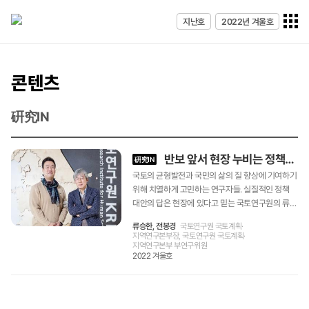
전체메
지난호
2022년 겨울호
열기
콘텐츠
硏究IN
반보 앞서 현장 누비는 정책연구자들
硏究IN
국토의 균형발전과 국민의 삶의 질 향상에 기여하기
위해 치열하게 고민하는 연구자들. 실질적인 정책
대안의 답은 현장에 있다고 믿는 국토연구원의 류승
한 국토계획·지역연구본부장과 전봉경 국토계획·지
류승한, 전봉경
국토연구원 국토계획·
역연구본부 부연구위원이 만나 현장성과 시대적 요
지역연구본부장, 국토연구원 국토계획·
구에 부합하는 정책연구자의 길에 대해 허심탄회한
지역연구본부 부연구위원
2022 겨울호
대화를 나눴다. 류승한 국토계획·지역연구본부장(이
하 류승한) 저는 경제지리학을 공부했고 주로 산업
입지와 관련된 분야를 연구해왔습니다. 그러니까 왜
기업들이 한 군데 모이는가 하는, 산업 집적에 관한