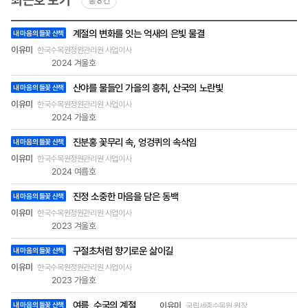
최근호 보기
총 8 건
이곳저곳에 심은 나무들이 보이기 시작하여 다행입
니다. 그래서 이 글을 읽은 이 시대의 지성인 여러분
최근호
이, 이 봄에, 이 꽃나무 하나만큼은 꼭 알고, 그 매력
계절의 변화를 잇는 억새의 은빛 물결
내 마음의 들꽃 산책
목록
에 반하여 식물 사랑으로 이어지길 바라는 마음으로
-
이유미
한국수목원정원관리원 사업이사
제목,
소개합니다. 꽃말도 ‘봄의 노래’이니 『미래정책 포커
2024 겨울호
작성자
스』 계간지 창간 10주년을 축하하는 환하고 고운 메
(소속
시지이기도 합니다. 히어리는 낙엽성 활엽수이며 작
산야를 물들인 가을의 흥취, 산국의 노란빛
및
내 마음의 들꽃 산책
직책),
은 키 나무입니다. 학명은 코리롭시스 코레아나(Cor
이유미
한국수목원정원관리원 사업이사
호
ylopsis coreana)로, 속명 코리롭시스는 개암나무
2024 가을호
속을 닮았다는 뜻인데 잎의 모양이 정말 개암나무를
진분홍 꽃무리 속, 엉겅퀴의 속삭임
닮았지요. 영어 이름도 코리안 윈터 헤이즐(Korean
내 마음의 들꽃 산책
Winter Hazel) 즉 한국의 겨울 개암이란 뜻이 됩니
이유미
한국수목원정원관리원 사업이사
다. 히어리란 이름도 참 곱지요. 예전에는 조계산 송
2024 여름호
광사가 있는 곳에서 이 나무가 발견되고 꽃잎이 밀
진정 소중한 마음을 담은 동백
랍처럼 도톰하여 송광납판화라고 부르기도 했습니
내 마음의 들꽃 산책
다. 히어리의 매력은 많은데요. 작은 꽃잎들이 종지
이유미
한국수목원정원관리원 사업이사
처럼 꽃을 만들고 귀엽고도 개성 있는 꽃들은 다시
2023 겨울호
꽃송이를 이루고, 다시 수백 수천의 꽃송이들이 나
구절초처럼 향기로운 삶이길
내 마음의 들꽃 산책
무 가득 달려 한 그루에 봄을 매답니다. 꽃이 지고 나
면 비로소 돋아나는 아이 손바닥만 한 잎은 잎맥이
이유미
한국수목원정원관리원 사업이사
아주 질서 있고 또 힘차게 나 있어서 보기 좋고 표면
2023 가을호
의 연한 초록색 질감이 싱그럽고 가을이 되어 물드
여름, 수국의 계절
내 마음의 들꽃 산책
이유미
국립세종수목원 원장
는 황금색 단풍도 히어리를 꽃이 없어도 좋은 나무