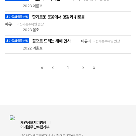
로 만들지요. 잎도 꽃도 모두 지고 나면 남는 흰 얼룩
2023 여름호
이 만드는 수피는 또 얼마나 운치 있는지. 국립세종
향기로운 붓꽃에서 영감과 위로를
내 마음의 들꽃 산책
수목원 정원엔 곳곳에 히어리가 있습니다. 가장 쉽
게 찾고자 하시면 입구에서 바로 이어지는 큰소나무
이유미
국립세종수목원 원장
길에 제대로 나무 모양을 잡은 히어리들이 여러분을
2023 봄호
기다립니다. 이토록 매력적인, 꼭 알아야 할 우리 꽃
꽃으로 드리는 새해 인사
내 마음의 들꽃 산책
이유미
국립세종수목원 원장
나무, 제대로 한번 사귀어 보지 않으실래요? 어쩌면
뉴턴의 사과나무처럼, 하이데거 산책길처럼 과학적·
2022 겨울호
철학적 혹은 인문학적 발견이 있을지도 모르지요.
세월이 흘러 히어리에도 아름다운 미담이 얽힌 전설
이 하나 생겨 있어도 좋겠습니다.
1
첫
이전
다음
끝
페이지로
페이지로
페이지로
페이지로
이동
이동
이동
이동
개인정보처리방침
이메일무단수집거부
(30147) 세종특별자치시 시청대로 370(반곡동)