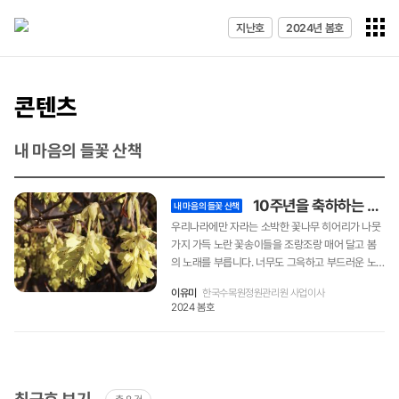
전체메
지난호
2024년 봄호
열기
콘텐츠
내 마음의 들꽃 산책
10주년을 축하하는 환하고 고운 ‘히어리’
내 마음의 들꽃 산책
우리나라에만 자라는 소박한 꽃나무 히어리가 나뭇
가지 가득 노란 꽃송이들을 조랑조랑 매어 달고 봄
의 노래를 부릅니다. 너무도 그윽하고 부드러운 노
란 빛깔의 작은 꽃들 이 하나의 송이를 만들어 봄바
이유미
한국수목원정원관리원 사업이사
람에 살랑이는 모습은 화사하지만 현란하지 않고,
2024 봄호
소박하면서 현대적이기도 합니다. 이 아름다운 꽃나
무 히어리는 지구상에서 오직 우리나라에만 자라는
특산식물이기도 합니다. 이 땅에서 사라지면 지구상
에서 사라진다는 의미입니다. 다행히 보전하고 확산
하는 노력에 이 꽃나무의 관상적 가치가 보태어져