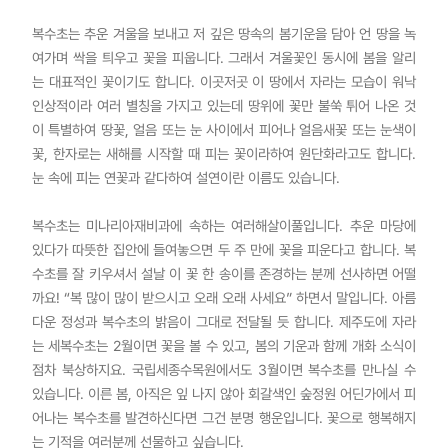
복수초는 추운 겨울을 보내고 저 깊은 땅속의 봄기운을 담아 언 땅을 녹
여가며 싹을 틔우고 꽃을 피웁니다. 그래서 겨울꽃인 동시에 봄을 알리
는 대표적인 꽃이기도 합니다. 이곳저곳 이 땅에서 자라는 모습이 워낙
인상적이라 여러 별칭을 가지고 있는데 땅위에 꽃만 불쑥 튀어 나온 것
이 특별하여 땅꽃, 얼음 또는 눈 사이에서 피어나 얼음새꽃 또는 눈색이
꽃, 한자로는 새해를 시작할 때 피는 꽃이라하여 원단화라고도 합니다.
눈 속에 피는 연꽃과 같다하여 설연이란 이름도 있습니다.
복수초는 미나리아재비과에 속하는 여러해살이풀입니다. 추운 마당에
있다가 따뜻한 집안에 들여놓으면 두 주 만에 꽃을 피운다고 합니다. 복
수초를 잘 키우셔서 설날 이 꽃 한 송이를 존경하는 분께 선사하면 어떨
까요! “복 많이 많이 받으시고 오래 오래 사세요” 하면서 말입니다. 아름
다운 정성과 복수초의 밝음이 그대로 전달될 듯 합니다. 제주도에 자라
는 세복수초는 2월이면 꽃을 볼 수 있고, 봄의 기운과 함께 개화 소식이
점차 북상하지요. 국립세종수목원에서도 3월이면 복수초를 만나실 수
있습니다. 이른 봄, 아직은 잎 나지 않아 회갈색인 숲정원 어딘가에서 피
어나는 복수초를 발견하신다면 그건 분명 행운입니다. 꽃으로 행복해지
는 기적을 여러분께 선물하고 싶습니다.