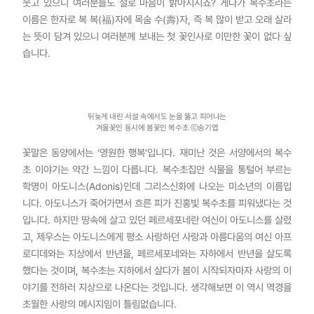
웃고 있으니 여러분들도 절로 마음이 밝아지시죠? 게다가 복수초라는
이름은 한자로 복 복(福)자에 목숨 수(壽)자, 즉 복 많이 받고 오래 살라
는 뜻이 담겨 있으니 여러분께 보내는 첫 꽃인사로 이만한 꽃이 없다 싶
습니다.
뒤늦게 내린 서설 속에서도 눈을 뚫고 피어나는
겨울꽃인 동시에 봄꽃인 복수초 ⓒ송기엽
꽃말은 동양에서는 ‘영원한 행복’입니다. 재미난 것은 서양에서의 복수
초 이야기는 약간 느낌이 다릅니다. 복수초집안 식물을 통털어 부르는
학명이 아도니스(Adonis)인데 그리스신화에 나오는 미소년의 이름입
니다. 아도니스가 죽어가면서 흐른 피가 진홍빛 복수초를 피워냈다는 것
입니다. 하지만 땅속에 살고 있던 페르세포네란 여신이 아도니스를 살렸
고, 제우스는 아도니스에게 평소 사랑하던 사랑과 아름다움의 여신 아프
로디데와는 지상에서 반년을, 페르세포네와는 자하에서 반년을 살도록
했다는 것이며, 복수초는 지하에서 살다가 봄이 시작되자마자 사랑의 이
야기를 전하러 지상으로 나온다는 것입니다. 생각해보면 이 역시 역경을
초월한 사랑의 메시지임이 틀림없습니다.