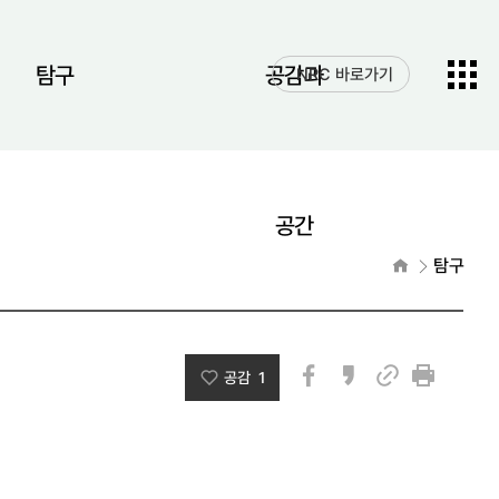
전체메
탐구
공감과
NRC 바로가기
열기
공간
홈으로
탐구
공감 1
페이스북
카카오스토리
인쇄
링크