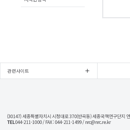
관련사이트
NRC
경
제
인
(30147) 세종특별자치시 시청대로 370(반곡동) 세종국책연구단지 
문
TEL
044-211-1000 / FAX : 044-211-1499 / nrc@nrc.re.kr
사
회