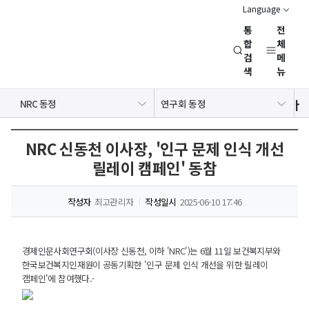
Language
통
전
경
합
체
검
메
제
색
뉴
인
문
공지사항
보도자료
NRC 동정
연구회 동정
사
뉴스레터
채용정보
행사일정
회
연
NRC 신동천 이사장, '인구 문제 인식 개선
구
릴레이 캠페인' 동참
회
(NRC)
작성자
최고관리자
작성일시
2025-06-10 17:46
경제인문사회연구회(이사장 신동천, 이하 'NRC')는 6월 11일 보건복지부와
한국보건복지인재원이 공동기획한 '인구 문제 인식 개선을 위한 릴레이
캠페인'에 참여했다.·