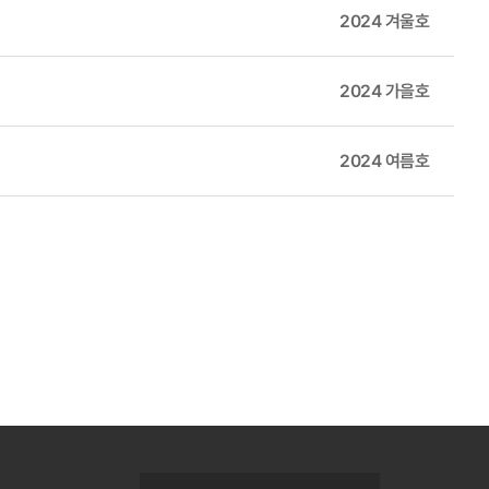
2024 겨울호
응답이 진행되었으며, 각 연구기관의 국정과제 관련 연구 현황 보고, 기
거시적 관점의 공동 연구 협력 방향도 함께 검토되었다.
2024 가을호
2024 여름호