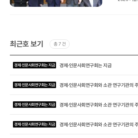
김규동 보
으로, 강
이 참여해 치
경제·인문사회연구회 이사장 취임식 경제·인문사회
위원장, 국
사장은 취
최근호 보기
총 7 건
의 미래 
를 강화하겠
최근호
목록
하 꽃다발 전달, 기념촬영 순으로 진
경제·인문사회연구회는 지금
경제·인문사회연구회는 지금
-
구회(이하‘
제목,
확대하기 위해 2025
작성자
경제·인문사회연구회와 소관 연구기관의 주
경제·인문사회연구회는 지금
(소속
량 개발 프
및
제 관련한 
직책),
력할 계획이다. 04경제·인문사회연구회 이사장-연구기관장 간담회 경제·인문사회연구회(이하 'NRC')는 12월 
호
경제·인문사회연구회와 소관 연구기관의 주
경제·인문사회연구회는 지금
와 여의도
간 소통을 강화하고,
경제·인문사회연구회와 소관 연구기관의 주
경제·인문사회연구회는 지금
문성을 확보
지원하는 것