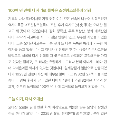
100여 년 만에 제 자리로 돌아온 조선왕조실록과 의궤
기록의 나라 조선에서도 가장 귀히 여겨 깊은 산속에 나누어 감춰두었던
역사기록물 <조선왕조실록>. 조선 후기 외사고(外史庫)는 오대산 말
고도 세 곳이 더 있었습니다. 강화 정족산, 무주 적상산, 봉화 태백산입
니다. 각각의 사고에는 저마다 깊은 연원이 있고, 무수한 사연들이 있습
니다. 그중 오대산사고본은 다른 곳과 또 다른 독특한 특징과 기구한 이
야기를 품고 있습니다. 그 하나가 임진왜란 후 하나 남은 전주사고본을
바탕으로 실록을 다시 인쇄할 때 붉은색으로 바로잡은 교정쇄본을 가지
고 있다는 점이고, 또 하나는 유일하게 - 그러나 본의 아니게 - 바다 건
너 다녀온아픈 역사가 있다는 것입니다. 일제강점기 일본으로 반출되었
다가 1923년 관동대지진 때 대부분 불에 타고 1932년 27책이 돌아왔
습니다. 광복 후까지 남아 있던 나머지 48책과 의궤 82책은 지역과 불
교계, 정부의 노력으로 100여 년 만에 고국으로 돌아오게 되었습니다.
오늘 여기, 다시 오대산
오대산 오르는 길에 연한 회색 화강암으로 벽돌을 쌓은 모양의 잘생긴
건물 하나가 보입니다. 2025년 5월, 환지본처(還至本處, 본래 있던