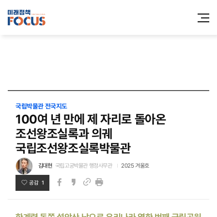
전체메
열기
국립박물관 전국지도
100여 년 만에 제 자리로 돌아온
조선왕조실록과 의궤
국립조선왕조실록박물관
김대현
국립고궁박물관 행정사무관
2025 겨울호
공감 1
페이스북
카카오스토리
인쇄
링크