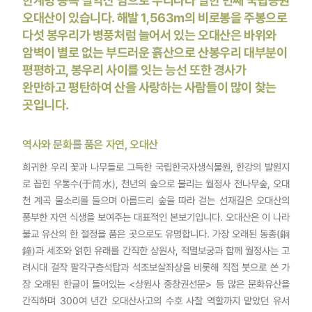
한계령 동쪽 설악산 남으로 우리나라 열한 번째 국립공원
오대산이 있습니다. 해발 1,563m의 비로봉을 주봉으로
다섯 봉우리가 병풍처럼 늘어서 있는 오대산은 바위와
암벽이 별로 없는 부드러운 흙산으로 산봉우리 대부분이
평평하고, 봉우리 사이를 잇는 능선 또한 경사가
완만하고 평탄하여 산을 사랑하는 사람들이 많이 찾는
곳입니다.
역사와 문화를 품은 자연, 오대산
희귀한 우리 꽃과 나무들로 그득한 국립한국자생식물원, 한강의 발원지
로 꼽힌 우통수(于筒水), 천년의 숲으로 불리는 월정사 전나무숲, 오대
천 계곡 물소리를 들으며 아름드리 숲을 따라 걷는 선재길은 오대산의
풍부한 자연 식생을 보여주는 대표적인 본보기입니다. 오대산은 이 나라
불교 유산의 한 절정을 품은 곳으로도 유명합니다. 가장 오래된 동종(銅
鐘)과 세조와 얽힌 유래를 간직한 상원사, 적멸보궁과 함께 월정사는 고
려시대 걸작 팔각구층석탑과 석조보살좌상을 비롯해 직접 붓으로 쓴 가
장 오래된 한글이 들어있는 <상원사 중창권선문> 등 많은 문화유산을
간직하며 300여 년간 오대산사고의 수호 사찰 역할까지 맡았던 유서