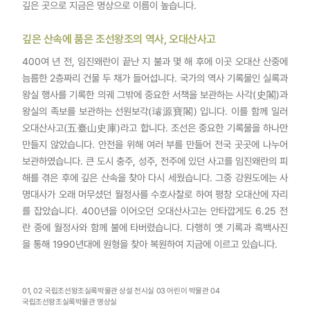
깊은 곳으로 지금은 명상으로 이름이 높습니다.
깊은 산속에 품은 조선왕조의 역사, 오대산사고
400여 년 전, 임진왜란이 끝난 지 불과 몇 해 후에 이곳 오대산 산중에
늠름한 2층짜리 건물 두 채가 들어섭니다. 국가의 역사 기록물인 실록과
왕실 행사를 기록한 의궤 그밖에 중요한 서책을 보관하는 사각(史閣)과
왕실의 족보를 보관하는 선원보각(璿源寶閣) 입니다. 이를 함께 일러
오대산사고(五臺山史庫)라고 합니다. 조선은 중요한 기록물을 하나만
만들지 않았습니다. 안전을 위해 여러 부를 만들어 전국 곳곳에 나누어
보관하였습니다. 큰 도시 충주, 성주, 전주에 있던 사고를 임진왜란의 피
해를 겪은 후에 깊은 산속을 찾아 다시 세웠습니다. 그중 강원도에는 사
명대사가 오래 머무셨던 월정사를 수호사찰로 하여 평창 오대산에 자리
를 잡았습니다. 400년을 이어오던 오대산사고는 안타깝게도 6.25 전
란 중에 월정사와 함께 불에 타버렸습니다. 다행히 옛 기록과 흑백사진
을 통해 1990년대에 원형을 찾아 복원하여 지금에 이르고 있습니다.
01, 02 국립조선왕조실록박물관 상설 전시실 03 어린이 박물관 04
국립조선왕조실록박물관 영상실