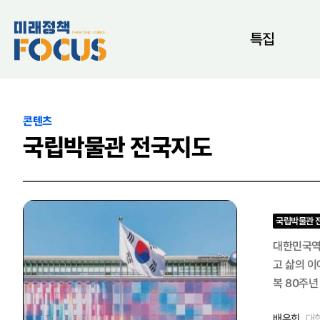
특집
콘텐츠
국립박물관 전국지도
국립박물관 
대한민국역사
고 삶의 이
복 80주년
개막해 11
배우희
대