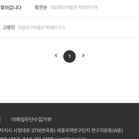
황은순
국립중앙박물관 학예연구관
 찾아갑니다
고영민
국립대구박물관 학예연구사
첫
끝
1
페이지로
페이지로
이동
이동
침
이메일무단수집거부
특별자치시 시청대로 370(반곡동) 세종국책연구단지 연구지원동(A동)