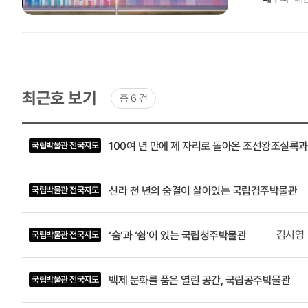
모두에게 사
있습니다. 
곳에 당시의
에 ‘서사담
누구나 자유
영남권 발
최근호 보기
총 6 건
니다. 보
소장품의 보관 
최근호
목록
함께해 온 나날들’ 03 체험형 전시관 ‘말랑말랑 현대사 놀이터’ 04-05 근현대사를 조망하는 ‘
100여 년 만에 제 자리로 돌아온 조선왕조실
국립박물관 전국지도
-
우리 역사
제목,
한눈에 볼 
작성자
신라 천 년의 숨결이 살아있는 국립경주박물관
국립박물관 전국지도
(소속
동을 선사
및
자리하고 세
직책),
닝 행사 이
호
김시영
‘숨’과 ‘쉼’이 있는 국립청주박물관
국립박물관 전국지도
박물관은 연
한민국 상징
백제 문화를 품은 열린 공간, 국립공주박물관
국립박물관 전국지도
습니다. 박
이고 있습