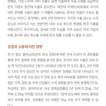
번째로, 다른 나라의 대미 수출도 줄면 이들에게 부품·소재를 공급하던
한국 기업의 중간재 수출도 감소한다. 예컨대 아세안(ASEAN) 국가의
대미 완제품 수출이 줄면 그 제품에 사용되는 한국산 부품의 수요도 줄
어드는 식이다. 세 번째는 세계 교역 위축이다. 각국의 수출 감소는 소득
감소로 이어지고 이는 전반적인 대외 수요 축소로 연결돼 한국 수출을
약화시킨다. 추가적으로, 관세로 인한 수입품 가격 상승은 미국 기업의
비용 증가와 생산 축소를 초래해 한국 제품 수요를 더 줄일 수 있다.
성장과 고용에 미친 영향
한·미 협상 결과(상호관세 15% 포함)에 따른 관세 인상이 위 경로들을
통해 우리 경제에 미칠 영향을 분석한 결과, 한국의 대미 수출은 관세 인
상 첫 1년간(2025년 3분기~2026년 2분기) 약 3.2% 줄고, 2년 차에
도 1.4% 추가 감소한 뒤 낮아진 수준에서 정체될 것으로 나타났다. 미
국의 직접 수입 수요 감소가 전체 감소 폭의 대부분을 설명하며 자동차,
일반 기계, 철강 등 주력 산업들이 크게 영향을 받아 전체 경제에 미치는
파급력도 컸다. 결과적으로 국내 경제성장률은 1년 차에 0.3%p, 2년
차에 0.2%p 하락할 것으로 추정되었다. (만약 반도체에 100% 품목관
세가 부과될 경우, 성장률은 1년 차에만 1%p 이상 추가 하락할 수 있
다.)