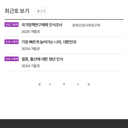
최근호 보기
총 3 건
최근호
국가정책연구체제 인식조사
인포그래픽
경제·인문사회연구회
목록
-
2025 여름호
제목,
작성자
가장 빠르게 늙어가는 나라, 대한민국
인포그래픽
(소속
및
2024 겨울호
직책),
호
결혼, 출산에 대한 청년 인식
인포그래픽
2024 가을호
1
첫
이전
다음
끝
페이지로
페이지로
페이지로
페이지로
이동
이동
이동
이동