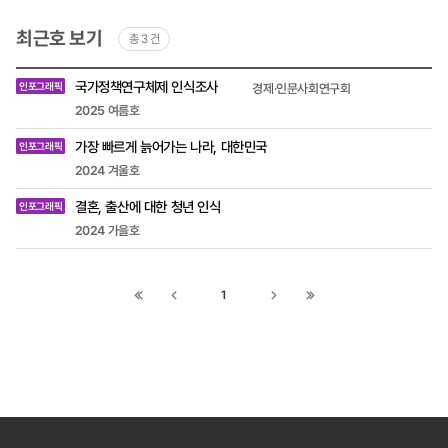
최근호 보기
총 3 건
최근호
국가정책연구체제 인식조사
인포그래픽
경제·인문사회연구회
목록
-
2025 여름호
제목,
작성자
가장 빠르게 늙어가는 나라, 대한민국
인포그래픽
(소속
및
2024 겨울호
직책),
호
결혼, 출산에 대한 청년 인식
인포그래픽
2024 가을호
1
첫
이전
다음
끝
페이지로
페이지로
페이지로
페이지로
이동
이동
이동
이동