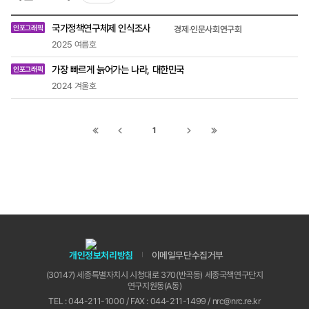
유는 결혼 의향이 없는 미혼(N=660) 응답자를 대
최근호
상으로 향후 결혼할 생각이 없다면 그 이유에 대해
국가정책연구체제 인식조사
인포그래픽
경제·인문사회연구회
목록
조사한 결과, ‘결혼 안 하는 생활이 여유롭고 편해
-
2025 여름호
서’가 50.9%로 가장 높게 나타났으며, 이어 ‘경제적
제목,
작성자
으로 안정되는 것이 더 중요해서’는 26.8%, ‘결혼생
가장 빠르게 늙어가는 나라, 대한민국
인포그래픽
(소속
활을 유지하는 비용이 부담되어서’는 8.5%로 나타
및
2024 겨울호
났다. 출산에 대한 일반적인 인식 전체(N=4,530)
직책),
호
응답자를 대상으로 출산에 대한 기본적인 성향에 대
해 조사한 결과, ‘자녀가 있어야 한다’ 응답은 54.
1
첫
이전
다음
끝
3%로 나타났으며, ‘자녀가 있을 필요 없다’ 응답은
45.7%로 나타났다. 우리나라의 출산율이 매우 낮
페이지로
페이지로
페이지로
페이지로
은 원인에 대한 의견 전체(N=4,530) 응답자를 대
이동
이동
이동
이동
상으로 우리나라의 출산율이 매우 낮은 원인에 대한
의견에 대해 조사한 결과, ‘지나치게 높은 전세값, 집
값 등 과도한 주거비’ 가 33.9%로 가장 높게 나타났
으며, 이어 ‘일과 가정의 균형이 어려운 사회 풍토는’
16.3%, ‘사교육비 등 과도한 자녀 양육비는’ 15.4%
로 나타났다. 현재 자녀가 없는 경우 향후 자녀를 낳
개인정보처리방침
이메일무단수집거부
을 생각이 없다면 그 이유는 출산 계획이 없는 무자
녀(N=982) 응답자를 대상으로 현재 자녀가 없는
(30147) 세종특별자치시 시청대로 370(반곡동) 세종국책연구단지
경우 향후 자녀를 낳을 생각이 없다면 그 이유에 대
연구지원동(A동)
해 조사한 결과, ‘우리의 사회경제적 환경상 아이가
TEL : 044-211-1000 / FAX : 044-211-1499 / nrc@nrc.re.kr