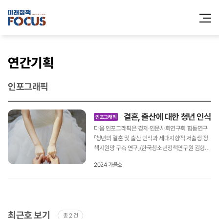
전체메
열기
연간기획
인포그래픽
결혼, 출산에 대한 청년 인식
인포그래픽
다음 인포그래픽은 경제·인문사회연구회 협동연구
「청년의 결혼 및 출산 인식과 세대지향적 저출생 정
책지원망 구축 연구」(한국청소년정책연구원 김형주
외, 2024)의 내용을 바탕으로 제작되었습니다. 현
2024 가을호
재 미혼인 경우 향후 결혼할 생각이 있는지 여부 미
혼(N=3,146) 응답자를 대상으로 향후 결혼할 생각
이 있는지 여부에 대해 조사한 결과, ‘긍정’은 55.
7%, ‘부정’은 21.0%로 나타났다. 연령별로 살펴보
면, 연령이 낮을수록 ‘긍정’ 응답이 높게 나타났다.
최근호 보기
총 2 건
현재 미혼인 경우 향후 결혼할 생각이 없다면 그 이