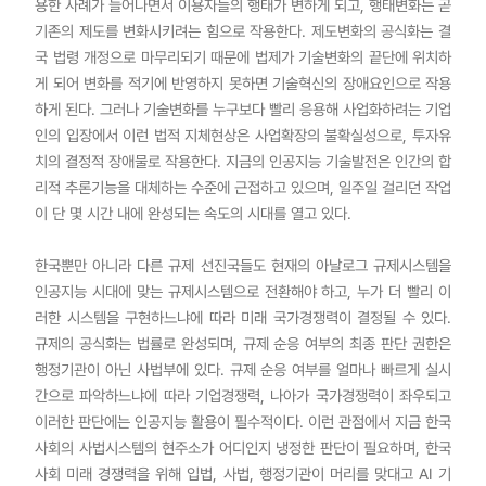
용한 사례가 늘어나면서 이용자들의 행태가 변하게 되고, 행태변화는 곧
기존의 제도를 변화시키려는 힘으로 작용한다. 제도변화의 공식화는 결
국 법령 개정으로 마무리되기 때문에 법제가 기술변화의 끝단에 위치하
게 되어 변화를 적기에 반영하지 못하면 기술혁신의 장애요인으로 작용
하게 된다. 그러나 기술변화를 누구보다 빨리 응용해 사업화하려는 기업
인의 입장에서 이런 법적 지체현상은 사업확장의 불확실성으로, 투자유
치의 결정적 장애물로 작용한다. 지금의 인공지능 기술발전은 인간의 합
리적 추론기능을 대체하는 수준에 근접하고 있으며, 일주일 걸리던 작업
이 단 몇 시간 내에 완성되는 속도의 시대를 열고 있다.
한국뿐만 아니라 다른 규제 선진국들도 현재의 아날로그 규제시스템을
인공지능 시대에 맞는 규제시스템으로 전환해야 하고, 누가 더 빨리 이
러한 시스템을 구현하느냐에 따라 미래 국가경쟁력이 결정될 수 있다.
규제의 공식화는 법률로 완성되며, 규제 순응 여부의 최종 판단 권한은
행정기관이 아닌 사법부에 있다. 규제 순응 여부를 얼마나 빠르게 실시
간으로 파악하느냐에 따라 기업경쟁력, 나아가 국가경쟁력이 좌우되고
이러한 판단에는 인공지능 활용이 필수적이다. 이런 관점에서 지금 한국
사회의 사법시스템의 현주소가 어디인지 냉정한 판단이 필요하며, 한국
사회 미래 경쟁력을 위해 입법, 사법, 행정기관이 머리를 맞대고 AI 기