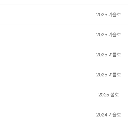
과 식품 폐기 최소화에 기여할 것으로 예상된다. 이러한 현장 중심의
2025 가을호
드' 책자 발간(2022-2024)은 물류, 물류기술 분야의 시장 및 전
 Top 100에 3주간, 네이버 베스트셀러에 2주간 오르는 성과를 기록했
2025 가을호
상으로 한 스마트항만 소개와 개발도상국을 위한 동영상 교육 자료 제작은
. 이는 물류산업의 중요성을 알리고 전문 인력 양성에 기여하며, 한국
2025 여름호
술적 의미에 그치지 않고 정책과 산업 현장에 실제로 적용되어 국가 경
력을 통해, 한국의 스마트항만 기술이 글로벌 표준으로 자리잡을 수 있
2025 여름호
와 정책 개발, 그리고 국제협력이 이루어진다면, 우리나라는 스마트항
확신한다.
2025 봄호
2024 겨울호