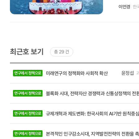
이언경
한
한 결과, 
에 대한 대
운송 시범
감을 한층 깊이 느끼고 있다. ’스마트항만 구축전략 연구(’2
산업 활성화
근거자료가 
최근호 보기
총 29 건
었으며, 혁
송장비의 개
최근호
목록
제컨퍼런스에
윤정섭
미래연구의 정책화와 사회적 확산
연구에서 정책으로
-
국이 자동
제목,
유무역지역 
작성자
블록화 시대, 전략자산 경쟁력과 신통상정책의 전
연구에서 정책으로
(소속
과는 '자유무역지역의 지
및
능해져 고부
직책),
대시키는 실질적 경제효과로 이어지고 있
호
규제개혁과 제도변화: 한국사회의 AI기반 원칙중심
연구에서 정책으로
은 기존 항
가능함을 입
본격적인 인구감소시대, 지역발전전략의 전환을 
연구에서 정책으로
가 되었다. 또한 해상물류 재해재난 모니터링 체계 구축 연구(’23)를 통해 개발된 스마트 콘솔센터 원스톱 플랫폼은 신선식품 수출 기업들이 실시간으로 위험