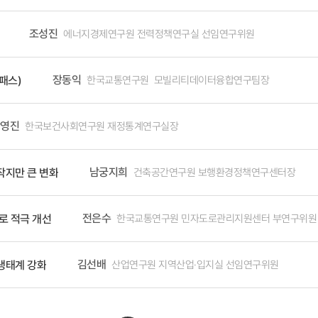
하고 안전한 항로를 선택할 수 있도록 지원함으로써, 수출 식품의 정시 도착
나라 해상물류 공급망 경쟁력을 높이는 데 기여하고 있다. 스마트항만 개념도 물류의 중요성과 한국의 우수성을 일반국민과 세계에 알
조성진
에너지경제연구원 전력정책연구실 선임연구위원
 연구 성과를 일반 국민들과 국제사회에 알리는 노력도 주목할 만하다. '물류트렌
담아 매년 국민의 관심을 끌고 있다. 특히 '물류트렌드 2024'는 예스24 경영
장동익
한국교통연구원 모빌리티데이터융합연구팀장
패스)
 홍보하기 위해 아마존 e-Book 출간도 했다. 또한 해외 정책당국자를 대
트항만 기술을 세계에 알리고 국제 협력을 강화하는 중요한 수단이 되고 있다
출 기반을 마련하는 데 기여하고 있다. 앞으로도 이러한 연구-정책-산업 연계 노력이 지속된다면 대한민국 스마트항만 및 해상물류
영진
한국보건사회연구원 재정통계연구실장
 발전할 것으로 보인다. 결론적으로 지난 20년간의 연구 성과는 단순히 학
기여해왔다. 더불어 이러한 성과를 국제사회와 공유하고 협력을 강화하는 노
남궁지희
건축공간연구원 보행환경정책연구센터장
작지만 큰 변화
을 보여주고 있다. 앞으로도 변화하는 글로벌 환경에 대응하여 지속적인 연구
물류 분야에서 명실상부한 글로벌 리더로서의 위상을 더욱 공고히 할 것이라 
전은수
한국교통연구원 민자도로관리지원센터 부연구위원
로 적극 개선
김선배
산업연구원 지역산업·입지실 선임연구위원
생태계 강화