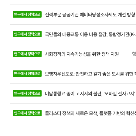
정보를 수집
문제해결 노력이 우리
전력부문 공공기관 예비타당성조사제도 개선 방향
연구에서 정책으로
리다 다양한
망 내용을 
국민들의 대중교통 이용 비용 절감, 통합정기권(K-
연구에서 정책으로
고, 해외에
한국의 스마
스마트항만 기술의 해외 진
함
사회정책의 지속가능성을 위한 정책 지원
연구에서 정책으로
분야는 더욱
제 발전에 
보행자우선도로: 안전하고 걷기 좋은 도시를 위한 
연구에서 정책으로
는 가능성
만과 해상
미납통행료 종이 고지서의 불편, ‘모바일 전자고지’
연구에서 정책으로
클러스터 정책의 새로운 모색, 플랫폼 기반의 혁신
연구에서 정책으로