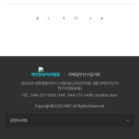
처에서 다양한 노력을 하고 있다. 행정안전부의 경
우 디지털정부국을 디지털정부실로 조직과 기능을
강화하고, 데이터 직류를 신설하여 보다 전문화된
1
10
첫
이전
다음
끝
공무원을 선발하고 있다. 우리 연구회는 연구기관들
페이지로
페이지로
페이지로
페이지로
과 함께 최근 디지털 전환 기본계획을 수립하여 연
이동
이동
이동
이동
구회와 소관 연구기관이 준비하고 실천해야 할 과제
들을 정비하였다. 앞으로 나아가야 할 길과 해야 할
과제들이 명확해졌다. 이러한 계획과 준비가 성과를
내기 위해서는 많은 관심과 함께 실질적인 지원이
이어져야 할 것이다.
개인정보처리방침
이메일무단수집거부
(30147) 세종특별자치시 시청대로 370(반곡동) 세종국책연구단지
연구지원동(A동)
TEL : 044-211-1000 / FAX : 044-211-1499 / nrc@nrc.re.kr
Copyright©2020 NRC All Rights Reserved
관련사이트