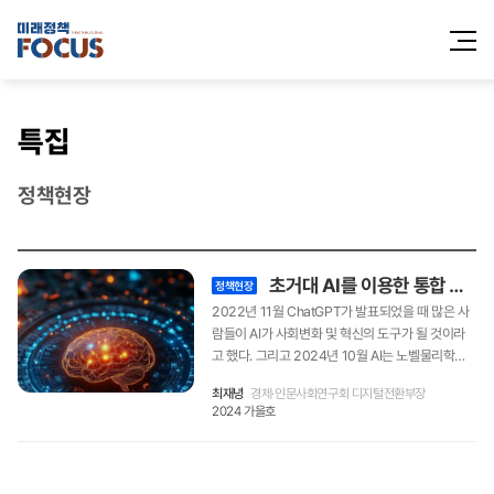
전체메
열기
특집
정책현장
초거대 AI를 이용한 통합 연구자원 생성, 관리 서비스 개발
정책현장
2022년 11월 ChatGPT가 발표되었을 때 많은 사
람들이 AI가 사회변화 및 혁신의 도구가 될 것이라
고 했다. 그리고 2024년 10월 AI는 노벨물리학상
과 화학상의 주인공이 되었다. 연구회가 초거대 AI
최재녕
경제·인문사회연구회 디지털전환부장
를 이용한 통합 연구 자원 생성, 관리 서비스 개발을
2024 가을호
지원하고 나선 이유이다. AI가 연구 분야에서도 사
회 변화와 혁신을 주도할 것이라는 예측은 이제 누
구나 할 수 있는 사실이 되었다. AI가 수년이 걸리던
단백질 구조 분석을 몇 시간 만에 해결했듯, 경제인