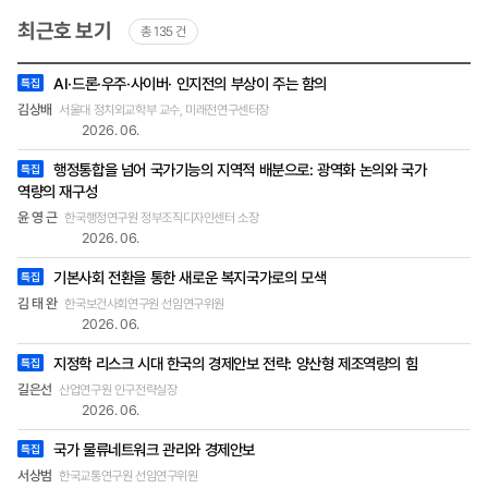
문사회 분야에서도 보다 빠른 시간에 정확하고 깊이
최근호 보기
총 135 건
있는 연구가 가능하게 될 것이다. 연구회는 이러한
가능성을 보고 초거대 AI 기반 서비스 개발 지원사
최근호
업에 응모하였다. 정책연구 AI 서비스 개발 과학기
AI·드론·우주·사이버· 인지전의 부상이 주는 함의
특집
목록
술정보통신부와 디지털플랫폼정부위원회가 한국지
-
김상배
서울대 정치외교학부 교수, 미래전연구센터장
제목,
능정보사회진흥원(NIA)를 통해 ‘2024년 초거대 AI
2026. 06.
작성자
기반 서비스 개발 지원사업’을 공모하였고, 연구회
(소속
는 네이버클라우드㈜, ㈜안랩클라우드메이트와 컨
행정통합을 넘어 국가기능의 지역적 배분으로: 광역화 논의와 국가
및
특집
직책),
소시엄을 구성하여 지원하였다. 그 결과 연구회는
역량의 재구성
호
공공범용 부문 지원 과제 부분에 선정되었다. 연구
윤 영 근
한국행정연구원 정부조직디자인센터 소장
회는 수요기관으로서 정책연구 AI가 갖추어야 할 원
2026. 06.
천 데이터 제공과 수요 발굴 및 지원의 역할을 맡고,
기본사회 전환을 통한 새로운 복지국가로의 모색
네이버클라우드는 주관기관으로서 사업 수행계획
특집
을 수립, 플랫폼 이용환경 제공 및 마케팅 역할을 담
김 태 완
한국보건사회연구원 선임연구위원
당한다. 안랩클라우드메이트는 참여기관으로서 데
2026. 06.
이터 댐 구축, 초거대 AI 기능 개발 및 SaaS 서비스
지정학 리스크 시대 한국의 경제안보 전략: 양산형 제조역량의 힘
개발을 맡는다. 이번 사업은 정책연구 AI 서비스를
특집
구축해 연구 효율성 및 질적 향상, 데이터 기반 연구
길은선
산업연구원 인구전략실장
를 위한 데이터 댐 조성 등의 목적을 갖는다. 출연연
2026. 06.
에 특화된 초거대 AI 서비스(정책연구 AI) 구축·운영
국가 물류네트워크 관리와 경제안보
특집
으로 연구 및 정책 개발 역량이 극대화 될 것으로 기
대하고 있다. 정책연구 AI의 주요 서비스 내용 주요
서상범
한국교통연구원 선임연구위원