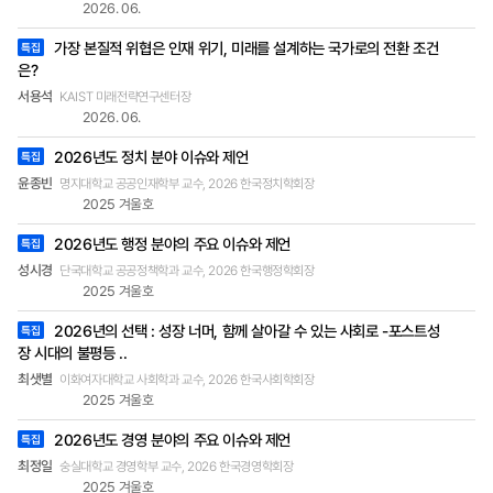
서비스는 현재 개발 중인 정책연구 AI의 연구계획,
2026. 06.
연구수행, 연구보조 및 지원, 결과 활용 및 성과 확산
가장 본질적 위협은 인재 위기, 미래를 설계하는 국가로의 전환 조건
특집
의 네 가지 주요 기능으로 구성될 예정이다. 연구계
은?
획 부분에서 연구 주제 및 방법론 제안, 연구계획서
생성 등 연구 계획 수립과 의사결정에 대한 질문과
서용석
KAIST 미래전략연구센터장
답변이 이루어진다. 연구수행 부분에서는 연구계획
2026. 06.
서 분석, 보고서 요약, 유사·관련 연구 분석, 관계도
2026년도 정치 분야 이슈와 제언
특집
생성 등 연구 수행을 지원한다. 연구보조 및 지원부
분은 회의록 생성, 문법·맞춤법·문맥 오류 탐지, 다국
윤종빈
명지대학교 공공인재학부 교수, 2026 한국정치학회장
2025 겨울호
어 번역 등 연구 보조 작업을 돕는다. 결과 활용 및
성과 확산 부분은 연구보고서 활용, 발표자료 생성
2026년도 행정 분야의 주요 이슈와 제언
특집
등 연구 결과 활용 및 성과 확산을 위한 데이터 생성
성시경
과 인터페이스를 제공한다. 이러한 구성은 연구자에
단국대학교 공공정책학과 교수, 2026 한국행정학회장
2025 겨울호
게 정책연구를 위한 다양한 자료와 분석 도구를 제
공함으로써 연구 관련 자료 수집·분석· 요약에 드는
2026년의 선택 : 성장 너머, 함께 살아갈 수 있는 사회로 -포스트성
특집
시간과 비용을 크게 절감할 것이다. 연구지원(행정)
장 시대의 불평등 ..
담당자는 연구기획에 따른 유사연구 검토와 중복연
최샛별
이화여자대학교 사회학과 교수, 2026 한국사회학회장
구 사전점검을 더 쉽게 할 수 있게 될 것이다. 또한
2025 겨울호
정책연구에 관심이 있는 학생이나 시민은 필요한 정
보에 대한 신속한 답변과 자료 활용에 도움을 받을
2026년도 경영 분야의 주요 이슈와 제언
특집
수 있을 것이다. 정책연구 AI 개발을 위한 실천적 지
최정일
숭실대학교 경영학부 교수, 2026 한국경영학회장
원 필요 전 국민이 일상에서 인공지능(AI)을 사용하
2025 겨울호
는 시대를 열겠다는 정부의 정책 목표에 따라 각 부