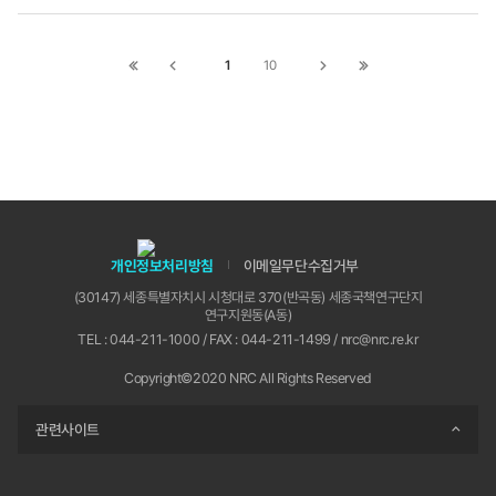
하게 하는 것’은 전혀 다른 이야기이기 때문이다. 미
국 IBM이 만든 ‘글로벌 AI도입 지수 보고서’에서도
AI 기술을 개발하는 것보다 도입과 활용이 더 어렵
1
10
첫
이전
다음
끝
다는 결론을 내렸다. 이는 곧 AI 활용 역량이 높은 나
페이지로
페이지로
페이지로
페이지로
라가 진정한 AI 강국이라는 것을 의미하기도 한다.
이동
이동
이동
이동
그동안 NIA는 새로운 기술이 등장할 때마다 우리나
라에 맞는 활용 전략을 수립하고 필요한 정책과 사
업을 추진하는 역할을 해왔다. AI 기술 역시 마찬가
지다. 정부와 국민이 잘 사용할 수 있도록 돕기 위해
올해 새롭게 분야별 전담 조직을 신설하고, 기술을
‘확산’하는 데 총력을 기울이고 있다. 이수한 언급하
신 바와 같이 AI 기술이 점차 사회적으로 큰 영향을
개인정보처리방침
이메일무단수집거부
미치게 되면서 한편으로는 기술의 격차로 인한 일자
(30147) 세종특별자치시 시청대로 370(반곡동) 세종국책연구단지
리 감소, 데이터 편향, 부의 양극화 등 사회적인 불평
연구지원동(A동)
등이 초래될 수 있다는 우려가 팽배해지고 있다. 이
TEL : 044-211-1000 / FAX : 044-211-1499 / nrc@nrc.re.kr
러한 흐름은 향후 우리의 산업 구조와 노동시장에도
큰 영향을 미치게 될 것으로 예상된다. 급변한 산업
Copyright©2020 NRC All Rights Reserved
구조와 노동시장에서 기업과 노동자가 필요한 자질
은 무엇인지 말씀 부탁드린다. 황종성 우려도 있지
관련사이트
만 AI 기술이 그런 불평등을 해결하는데 도움을 주
리라는 기대감도 분명 존재한다. 예를 들어 AI 기반
의 교육을 통해 교육 격차를 줄인다거나 의료 접근