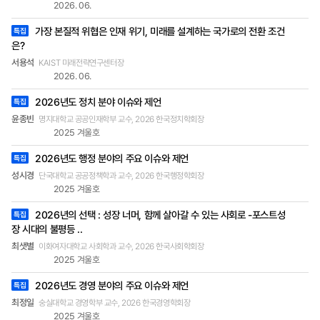
만 이러한 발전은 중소기업의 기술 격차와 AI 활용
2026. 06.
역량 부족으로 인해 경쟁에서 뒤처질 위험성도 내포
가장 본질적 위협은 인재 위기, 미래를 설계하는 국가로의 전환 조건
특집
하고 있다. 노동자 입장에서는 자동화로 인한 일자
은?
리 감소 문제도 예상된다. 현재 미국 월 스트리트를
중심으로 대두되고 있는 AI 거품론은 기술의 현재
서용석
KAIST 미래전략연구센터장
가치보다 사람들이 가진 기대와 투자가 더 높음을
2026. 06.
의미한다. 가트너의 ‘AI를 위한 하이프 사이클 202
2026년도 정치 분야 이슈와 제언
특집
4’에 따르면 생성형 AI 기술이 ‘환멸의 골짜기’, 즉 부
풀려진 기대치와 비현실적인 예측으로 상당한 실패
윤종빈
명지대학교 공공인재학부 교수, 2026 한국정치학회장
2025 겨울호
를 경험하는 단계에 들어설 것으로 분석했다. AI 거
품론 역시 이 단계에 거의 다다랐기 때문에 나오기
2026년도 행정 분야의 주요 이슈와 제언
특집
시작한 것이다. 하지만 이것을 단순히 AI의 위기라
성시경
고만 생각해서는 안 된다. 현재 사회적으로 대세가
단국대학교 공공정책학과 교수, 2026 한국행정학회장
2025 겨울호
된 많은 기술 역시 처음 시작 될 때는 모두 거품의 과
정을 경험했다. 이는 작은 규모에서는 확실한 효과
2026년의 선택 : 성장 너머, 함께 살아갈 수 있는 사회로 -포스트성
특집
를 지녔던 기술들이 사회 전반으로 확산되는 과정에
장 시대의 불평등 ..
서 공통적으로 겪게 되는 문제다. AI 기술의 경우 이
최샛별
이화여자대학교 사회학과 교수, 2026 한국사회학회장
미 많은 연구와 사례를 통해 무한한 가능성을 지닌
2025 겨울호
기술임이 증명됐다. AI 기술이 단지 거품이라는 평
가에 머물지 않고 환멸의 골짜기를 빠져나가기 위해
2026년도 경영 분야의 주요 이슈와 제언
특집
서는 기술을 개발하는 것에만 집중하지 않고, 이제
최정일
숭실대학교 경영학부 교수, 2026 한국경영학회장
는 이 기술을 많은 사람이 사용하게끔 해주는 것이
2025 겨울호
중요하다. 기술을 ‘개발하는 것’과 기술을 ‘많이 사용