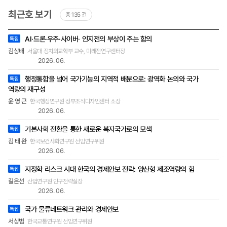
도권 선점에 사활을 걸고 있다. 이에 정부는 대통령
최근호 보기
총 135 건
직속 국가인공지능위원회 출범을 통해 국가 총력전
을 선포했다. 범국가적으로 역량을 결집해 대한민국
최근호
을 인공지능(AI) 3대 강국으로 도약시키고, 사회 전
AI·드론·우주·사이버· 인지전의 부상이 주는 함의
특집
목록
반의 AI 혁신을 주도하겠다는 강력한 의지를 표명한
-
김상배
서울대 정치외교학부 교수, 미래전연구센터장
제목,
것이다. 급격한 AI의 변화로 인한 위기와 기회가 공
2026. 06.
작성자
존하는 현재, AI 기술 발전이 우리 사회에 일으킬 변
(소속
화를 살펴보고, 이에 우리가 어떻게 대응해야 하는
행정통합을 넘어 국가기능의 지역적 배분으로: 광역화 논의와 국가
및
특집
직책),
지 황종성 한국지능정보사회진흥원(이하 NIA) 원장
역량의 재구성
호
을 만나 들어봤다. 인터뷰는 NIA 본원에서 이수한
윤 영 근
한국행정연구원 정부조직디자인센터 소장
경제·인문사회연구회 디지털정보실장의 진행으로
2026. 06.
이뤄졌다. 모든 계층이 공평하게 AI의 혜택을 누리
기본사회 전환을 통한 새로운 복지국가로의 모색
는 세상 이수한 AI 기술 발전 속도가 무척 빠르게 진
특집
행되고 있다. AI의 급격한 발전은 인간과 AI 역할에
김 태 완
한국보건사회연구원 선임연구위원
큰 변화를 불러올 것이라는 예상과 함께 일각에서는
2026. 06.
‘AI 거품론’ 역시 대두되고 있다. 원장님께서는 AI의
지정학 리스크 시대 한국의 경제안보 전략: 양산형 제조역량의 힘
기술 발전이 앞으로 대한민국 산업에 어떤 기회와
특집
위기를 가져올 것으로 예상하는가? 황종성 AI 기술
길은선
산업연구원 인구전략실장
발전은 제조업, 금융, 의료 등 다양한 산업에서 혁신
2026. 06.
을 가능하게 하며 생산성을 높이고 새로운 비즈니스
국가 물류네트워크 관리와 경제안보
특집
기회를 제공할 것이다. 특히 AI 기반의 자동화 및 분
석 기술은 산업의 효율성을 극대화할 수 있다. 하지
서상범
한국교통연구원 선임연구위원