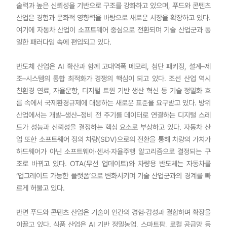
술력과 높은 신뢰성을 기반으로 구조를 강화하고 있으며, 푸드와 콘텐츠
산업은 경험과 문화적 영향력을 바탕으로 새로운 시장을 확장하고 있다.
여기에 자동차 산업이 소프트웨어 중심으로 전환되며 기술 산업군과 동
일한 패러다임 속에 편입되고 있다.
반도체 산업은 AI 확산과 함께 고대역폭 메모리, 첨단 패키징, 설계–제
조–시스템의 통합 최적화가 경쟁의 핵심이 되고 있다. 조선 산업 역시
친환경 연료, 자율운항, 디지털 트윈 기반 생산 혁신 등 기술 정밀화 흐
름 속에서 국제환경규제에 대응하는 새로운 표준을 요구받고 있다. 방위
산업에서는 개발–생산–정비 전 주기를 데이터로 연결하는 디지털 스레
드가 성능과 신뢰성을 결정하는 핵심 요소로 부상하고 있다. 자동차 산
업 또한 소프트웨어 정의 차량(SDV)으로의 전환을 통해 차량의 가치가
하드웨어가 아닌 소프트웨어·센서·자율주행 알고리즘으로 결정되는 구
조로 바뀌고 있다. OTA(무선 업데이트)와 차량용 반도체는 자동차를
‘업그레이드 가능한 플랫폼’으로 변화시키며 기술 산업군과의 경계를 빠
르게 허물고 있다.
반면 푸드와 콘텐츠 산업은 기술이 인간의 경험·감성과 결합하며 확장을
이끌고 있다. 식품 산업은 AI 기반 정밀농업, 스마트팜, 로컬 공급망 등