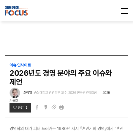
전체메
열기
이슈 인사이트
2026년도 경영 분야의 주요 이슈와
제언
최정일
숭실대학교 경영학부 교수, 2026 한국경영학회장
2025
겨울호
공감 3
페이스북
카카오스토리
인쇄
링크
경영학의 대가 피터 드러커는 1980년 저서 『혼란기의 경영』에서 “혼란