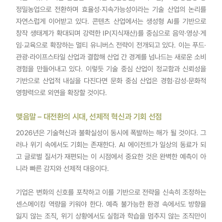
정밀농업으로 전환하며 효율성·지속가능성이라는 기술 산업의 논리를
자연스럽게 이어받고 있다. 콘텐츠 산업에서는 생성형 AI를 기반으로
창작 생태계가 확대되며 강력한 IP(지식재산)를 중심으로 음악·영상·게
임·교육으로 확장하는 멀티 유니버스 전략이 전개되고 있다. 이는 푸드·
관광·라이프스타일 산업과 결합해 산업 간 경계를 넘나드는 새로운 소비
경험을 만들어내고 있다. 이렇듯 기술 중심 산업이 정교함과 신뢰성을
기반으로 산업적 내실을 다진다면 문화 중심 산업은 경험·감성·문화적
영향력으로 외연을 확장할 것이다.
맺음말 – 대전환의 시대, 선제적 혁신과 기회 선점
2026년은 기술혁신과 불확실성이 동시에 폭발하는 해가 될 것이다. 그
러나 위기 속에서도 기회는 존재한다. AI 에이전트가 일상의 동료가 되
고 글로벌 질서가 재편되는 이 시점에서 중요한 것은 완벽한 예측이 아
니라 빠른 감지와 선제적 대응이다.
기업은 변화의 신호를 포착하고 이를 기반으로 전략을 신속히 조정하는
센스메이킹 역량을 키워야 한다. 예측 불가능한 환경 속에서도 방향을
잃지 않는 조직, 위기 상황에서도 실험과 학습을 멈추지 않는 조직만이