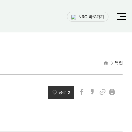
전체메
NRC 바로가기
열기
홈으로
특집
공감 2
페이스북
카카오스토리
인쇄
링크