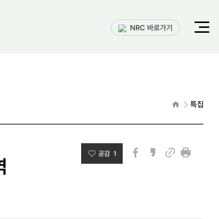
전체메
NRC 바로가기
열기
홈으로
특집
공감 1
역
페이스북
카카오스토리
인쇄
링크