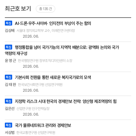
문사회 분야에서도 보다 빠른 시간에 정확하고 깊이
최근호 보기
총 135 건
있는 연구가 가능하게 될 것이다. 연구회는 이러한
가능성을 보고 초거대 AI 기반 서비스 개발 지원사
최근호
업에 응모하였다. 정책연구 AI 서비스 개발 과학기
AI·드론·우주·사이버· 인지전의 부상이 주는 함의
특집
목록
술정보통신부와 디지털플랫폼정부위원회가 한국지
-
김상배
서울대 정치외교학부 교수, 미래전연구센터장
제목,
능정보사회진흥원(NIA)를 통해 ‘2024년 초거대 AI
2026. 06.
작성자
기반 서비스 개발 지원사업’을 공모하였고, 연구회
(소속
는 네이버클라우드㈜, ㈜안랩클라우드메이트와 컨
행정통합을 넘어 국가기능의 지역적 배분으로: 광역화 논의와 국가
및
특집
직책),
소시엄을 구성하여 지원하였다. 그 결과 연구회는
역량의 재구성
호
공공범용 부문 지원 과제 부분에 선정되었다. 연구
윤 영 근
한국행정연구원 정부조직디자인센터 소장
회는 수요기관으로서 정책연구 AI가 갖추어야 할 원
2026. 06.
천 데이터 제공과 수요 발굴 및 지원의 역할을 맡고,
기본사회 전환을 통한 새로운 복지국가로의 모색
네이버클라우드는 주관기관으로서 사업 수행계획
특집
을 수립, 플랫폼 이용환경 제공 및 마케팅 역할을 담
김 태 완
한국보건사회연구원 선임연구위원
당한다. 안랩클라우드메이트는 참여기관으로서 데
2026. 06.
이터 댐 구축, 초거대 AI 기능 개발 및 SaaS 서비스
지정학 리스크 시대 한국의 경제안보 전략: 양산형 제조역량의 힘
개발을 맡는다. 이번 사업은 정책연구 AI 서비스를
특집
구축해 연구 효율성 및 질적 향상, 데이터 기반 연구
길은선
산업연구원 인구전략실장
를 위한 데이터 댐 조성 등의 목적을 갖는다. 출연연
2026. 06.
에 특화된 초거대 AI 서비스(정책연구 AI) 구축·운영
국가 물류네트워크 관리와 경제안보
특집
으로 연구 및 정책 개발 역량이 극대화 될 것으로 기
대하고 있다. 정책연구 AI의 주요 서비스 내용 주요
서상범
한국교통연구원 선임연구위원