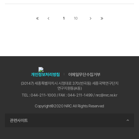
처에서 다양한 노력을 하고 있다. 행정안전부의 경
우 디지털정부국을 디지털정부실로 조직과 기능을
강화하고, 데이터 직류를 신설하여 보다 전문화된
1
10
첫
이전
다음
끝
공무원을 선발하고 있다. 우리 연구회는 연구기관들
페이지로
페이지로
페이지로
페이지로
과 함께 최근 디지털 전환 기본계획을 수립하여 연
이동
이동
이동
이동
구회와 소관 연구기관이 준비하고 실천해야 할 과제
들을 정비하였다. 앞으로 나아가야 할 길과 해야 할
과제들이 명확해졌다. 이러한 계획과 준비가 성과를
내기 위해서는 많은 관심과 함께 실질적인 지원이
이어져야 할 것이다.
개인정보처리방침
이메일무단수집거부
(30147) 세종특별자치시 시청대로 370(반곡동) 세종국책연구단지
연구지원동(A동)
TEL : 044-211-1000 / FAX : 044-211-1499 / nrc@nrc.re.kr
Copyright©2020 NRC All Rights Reserved
관련사이트