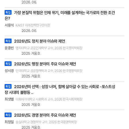
서비스는 현재 개발 중인 정책연구 AI의 연구계획,
2026. 06.
연구수행, 연구보조 및 지원, 결과 활용 및 성과 확산
가장 본질적 위협은 인재 위기, 미래를 설계하는 국가로의 전환 조건
특집
의 네 가지 주요 기능으로 구성될 예정이다. 연구계
은?
획 부분에서 연구 주제 및 방법론 제안, 연구계획서
생성 등 연구 계획 수립과 의사결정에 대한 질문과
서용석
KAIST 미래전략연구센터장
답변이 이루어진다. 연구수행 부분에서는 연구계획
2026. 06.
서 분석, 보고서 요약, 유사·관련 연구 분석, 관계도
2026년도 정치 분야 이슈와 제언
특집
생성 등 연구 수행을 지원한다. 연구보조 및 지원부
분은 회의록 생성, 문법·맞춤법·문맥 오류 탐지, 다국
윤종빈
명지대학교 공공인재학부 교수, 2026 한국정치학회장
2025 겨울호
어 번역 등 연구 보조 작업을 돕는다. 결과 활용 및
성과 확산 부분은 연구보고서 활용, 발표자료 생성
2026년도 행정 분야의 주요 이슈와 제언
특집
등 연구 결과 활용 및 성과 확산을 위한 데이터 생성
성시경
과 인터페이스를 제공한다. 이러한 구성은 연구자에
단국대학교 공공정책학과 교수, 2026 한국행정학회장
2025 겨울호
게 정책연구를 위한 다양한 자료와 분석 도구를 제
공함으로써 연구 관련 자료 수집·분석· 요약에 드는
2026년의 선택 : 성장 너머, 함께 살아갈 수 있는 사회로 -포스트성
특집
시간과 비용을 크게 절감할 것이다. 연구지원(행정)
장 시대의 불평등 ..
담당자는 연구기획에 따른 유사연구 검토와 중복연
최샛별
이화여자대학교 사회학과 교수, 2026 한국사회학회장
구 사전점검을 더 쉽게 할 수 있게 될 것이다. 또한
2025 겨울호
정책연구에 관심이 있는 학생이나 시민은 필요한 정
보에 대한 신속한 답변과 자료 활용에 도움을 받을
2026년도 경영 분야의 주요 이슈와 제언
특집
수 있을 것이다. 정책연구 AI 개발을 위한 실천적 지
최정일
숭실대학교 경영학부 교수, 2026 한국경영학회장
원 필요 전 국민이 일상에서 인공지능(AI)을 사용하
2025 겨울호
는 시대를 열겠다는 정부의 정책 목표에 따라 각 부