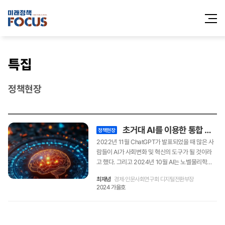
전체메
열기
특집
정책현장
초거대 AI를 이용한 통합 연구자원 생성, 관리 서비스 개발
정책현장
2022년 11월 ChatGPT가 발표되었을 때 많은 사
람들이 AI가 사회변화 및 혁신의 도구가 될 것이라
고 했다. 그리고 2024년 10월 AI는 노벨물리학상
과 화학상의 주인공이 되었다. 연구회가 초거대 AI
최재녕
경제·인문사회연구회 디지털전환부장
를 이용한 통합 연구 자원 생성, 관리 서비스 개발을
2024 가을호
지원하고 나선 이유이다. AI가 연구 분야에서도 사
회 변화와 혁신을 주도할 것이라는 예측은 이제 누
구나 할 수 있는 사실이 되었다. AI가 수년이 걸리던
단백질 구조 분석을 몇 시간 만에 해결했듯, 경제인