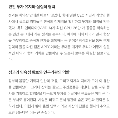
민간 투자 유치와 실질적 협력
성과는 회의장 안에만 머물지 않았다. 함께 열린 CEO 서밋과 기업인 행
사에서 글로벌 리더들은 한국의 잠재력을 확인하고 투자와 협력을 약속
했다. 특히 엔비디아(NVIDIA)가 최신 GPU 26만 개 공급을 약속하는
등 민간 분야에서 거둔 성과는 눈부시다. 여기에 더해 미국과 관세 협상
을 마무리하고 중국과 관계를 회복하는 등 연이은 정상회담을 통해 경제
협력의 틀을 다진 점은 APEC이라는 무대를 계기로 우리가 어떻게 실질
적인 이익과 협력 기회를 만들어낼 수 있는지 보여준 확실한 본보기였
다.
성과의 연속성 확보와 연구기관의 역할
정부의 꼼꼼한 기획과 민간의 호응, 그리고 학계의 지혜가 모여 이 유산
을 만들어냈다. 그러나 잔치는 끝났고 주인공들은 떠난다. 밤을 새워 행
사를 기획하고 합의문을 다듬으며 투자를 이끌어낸 관료들은 이제 곧 다
른 부서로 흩어진다. 사람은 바뀌고 문서 행간에 숨은 고민과 전략은 잊
히기 쉽다. 어렵게 쌓아 올린 인맥과 외교 자산이 단발성 행사의 추억으
로만 남는다면 이는 큰 손실이다.