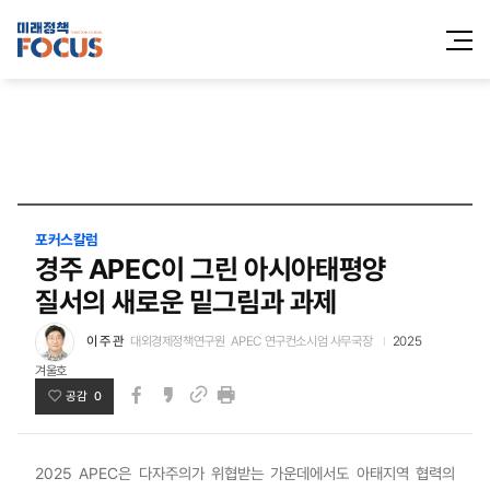
전체메
열기
포커스칼럼
경주 APEC이 그린 아시아태평양
질서의 새로운 밑그림과 과제
이 주 관
대외경제정책연구원 APEC 연구컨소시엄 사무국장
2025
겨울호
공감 0
페이스북
카카오스토리
인쇄
링크
2025 APEC은 다자주의가 위협받는 가운데에서도 아태지역 협력의