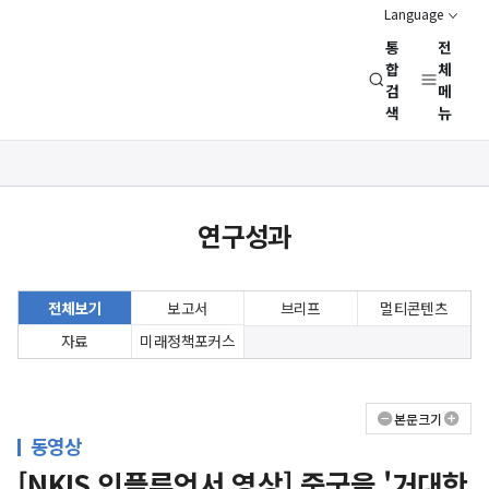
Language
통
전
경
합
체
검
메
제
색
뉴
인
문
사
상세보기
회
화면
연
연구성과
구
회
(NRC)
전체보기
보고서
브리프
멀티콘텐츠
자료
미래정책포커스
본문크기
동영상
[NKIS 인플루언서 영상] 중국을 '거대한