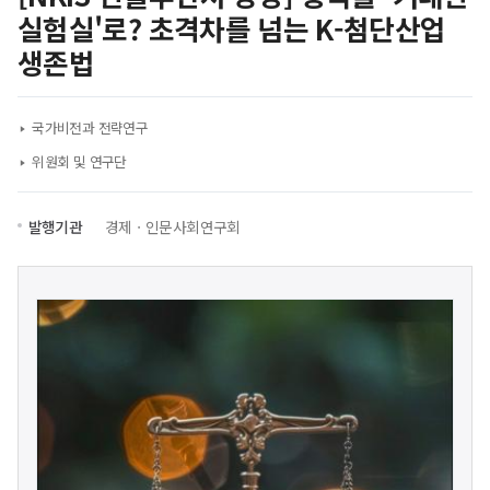
실험실'로? 초격차를 넘는 K-첨단산업
생존법
국가비전과 전략연구
위원회 및 연구단
발행기관
경제ㆍ인문사회연구회