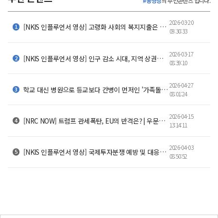
#동영상
의 추천콘텐츠 입니다.
2026-03-20
[NKIS 인플루언서 영상] 고령화 사회의 복지지출은 얼마나 늘었을까?
09:30:33
2026-03-17
[NKIS 인플루언서 영상] 인구 감소 시대, 지역 상권의 생존 전략
08:39:10
2026-04-27
학교 대신 병원으로 등교보다 간병이 먼저인 '가족돌봄 청소년'
08:01:24
2026-04-15
[NRC NOW] 트럼프 관세폭탄, EU의 반격은? | 우문연답 Ep1
13:14:11
2026-04-03
[NKIS 인플루언서 영상] 국제투자분쟁 예방 및 대응체계 수립에 관한 연구
08:50:52