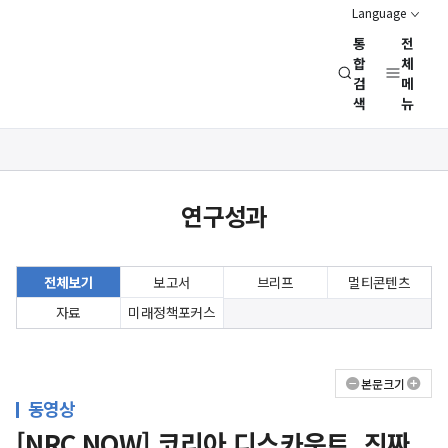
Language
통
전
경
합
체
검
메
제
색
뉴
인
문
사
상세보기
회
화면
연
연구성과
구
회
(NRC)
전체보기
보고서
브리프
멀티콘텐츠
자료
미래정책포커스
본문크기
동영상
[NRC NOW] 코리아 디스카운트, 진짜