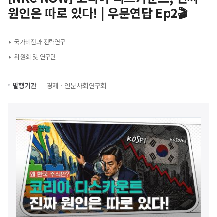
원인은 따로 있다! | 우문연답 Ep2🎬
국가비전과 전략연구
위원회 및 연구단
발행기관
경제ㆍ인문사회연구회