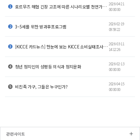
(최대
$160/b
2026-04-21
에너지
장기화
1.31백만b/d
$192)
호르무즈 해협 긴장 고조에 따른 시나리오별 천연가스 도입가격 전망 (보도자료)
(최대
00:00:00
폭등
안보
대비
~$170/b)
균등
전망
기록
체계
추가
수급
방출
전망
2026-02-19
차질:
공급
3~5세를 위한 방과후프로그램
강화
방안
(305일간)
09:59:22
6월
복귀:
기준
방안
봉쇄
선제
5월
일일
설비
해제
모색
준비
6.92백만
2026-03-11
재가동
[KICCE 카드뉴스] 한눈에 보는 KICCE 소비실태조사: 데이터로 살펴보는 영유아 가구의 양육비용
시점
배럴
14:12:26
→
중장기
필요
▲
부족
6월
과제
봉쇄
(전략비축유
에너지경제연구원
정상
4개월
특정
소진
공급
2026-02-13
이상
청년 정치인의 성평등 의식과 정치문화
Korea
가속)
복귀
00:00:00
수송로
장기화,
회복
연말
Energy
IEA
지연:
전망:
(호르무즈)
재고
4분기에
Economics
충격은
2026-04-15
방출
의존도
이르러서야
비친족 가구, 그들은 누구인가?
크나
00:00:00
여력
Institute
$86/b
봉쇄가
완화
축소,
수준으로
짧아
정유
수렴
$83/b~$95/b
및
·
유가
유가
수준으로
수출
추이
공급망
월
(단위:
하향
인프라
전망
$/b)
안정
다변화
물리적
-
3월
-
유가
유가 (단위:
월
피해
월별
메시지
추이
4월
-
$/b)
시
유가
전망
3월
5월
-
-
국민
▼
추이
-
관련사이트
4월
6월
$160/b
$179/b
조기
전망
월별
경제