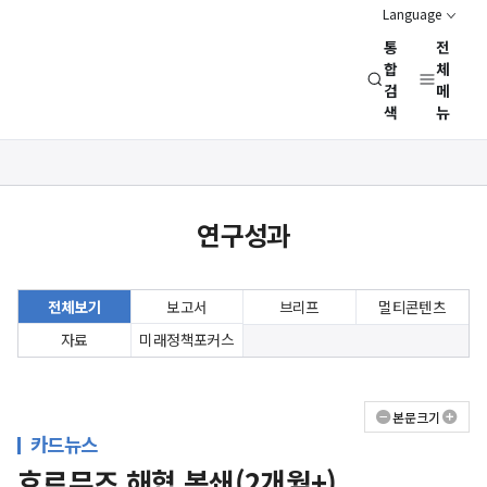
Language
통
전
경
합
체
검
메
제
색
뉴
인
문
사
상세보기
회
화면
연
연구성과
구
회
(NRC)
전체보기
보고서
브리프
멀티콘텐츠
자료
미래정책포커스
본문크기
카드뉴스
호르무즈 해협 봉쇄(2개월+)