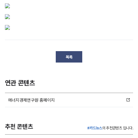
시나리오
전망
①
시나리오
호르무즈
:
해협
②
유가를
4월
봉쇄
:
움직이는
말
에너지
시나리오에
6월
핵심
봉쇄
안보
따른
말
변수
체계
종결
국제유가
봉쇄
3가지
전반의
시
전망
목록
종결
공급
비교적
점검이
충격
봉쇄
시
빠른
필요한
OPEC-
4개월
장기화
회복,
시점
9
이상
대비
연관 콘텐츠
단기
단기
순공급
봉쇄
대응
대응
충격
10.69백만b/d
시,
현
현행
후
에너지경제연구원 홈페이지
감소
$179를
대책
조치
안정
상회
추정
실효성
실효성
유가
재고
유가
피크:
점검과
점검
방출
피크:
두바이유
추천 콘텐츠
6월
함께
및
기준
IEA
#카드뉴스
의 추천콘텐츠 입니다.
중
4월
중장기
봉쇄
$179/b
비상재고
중