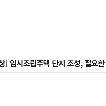
서
브리프
멀티콘텐츠
자
영상] 임시조립주택 단지 조성, 필요한