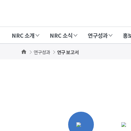
경
제
인
NRC 소개
NRC 소식
연구성과
홍
문
사
Home
연구성과
연구 보고서
회
상세보기
연
화면
구
회
(NRC)