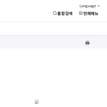
Language
통합검색
전체메뉴
프
린
트
하
기