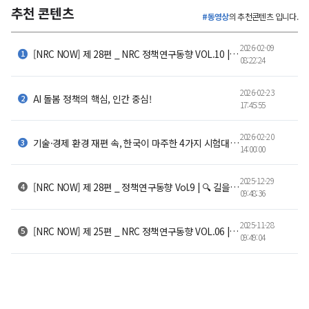
추천 콘텐츠
#동영상
의 추천콘텐츠 입니다.
2026-02-09
[NRC NOW] 제 28편 _ NRC 정책연구동향 VOL.10 |저출산은 선택이 아니었다 - 결혼과 출산을 멈추 세운
08:22:24
2026-02-23
AI 돌봄 정책의 핵심, 인간 중심!
17:45:55
2026-02-20
기술·경제 환경 재편 속, 한국이 마주한 4가지 시험대｜𝐄𝐩.𝟎𝟐 𝐑𝐨𝐛𝐞𝐫𝐭 𝐃. 𝐀𝐭𝐤𝐢𝐧𝐬𝐨𝐧과의 대담🎙️
14:00:00
2025-12-29
[NRC NOW] 제 28편 _ 정책연구동향 Vol.9 | 🔍 길을 잃은 아이들, 길을 만드는 어른들
09:48:36
2025-11-28
[NRC NOW] 제 25편 _ NRC 정책연구동향 VOL.06 | 🔍 이제 AI가 정책도 만든다고? 한국은 지금 어디쯤일까?
09:49:04