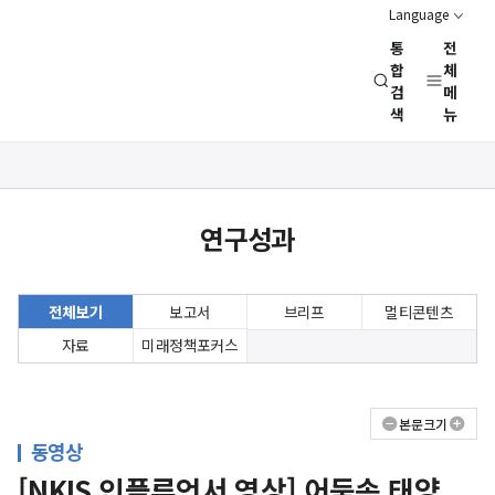
Language
통
전
경
합
체
검
메
제
색
뉴
인
문
사
상세보기
회
화면
연
연구성과
구
회
(NRC)
전체보기
보고서
브리프
멀티콘텐츠
자료
미래정책포커스
본문크기
동영상
[NKIS 인플루언서 영상] 어둠속 태양,