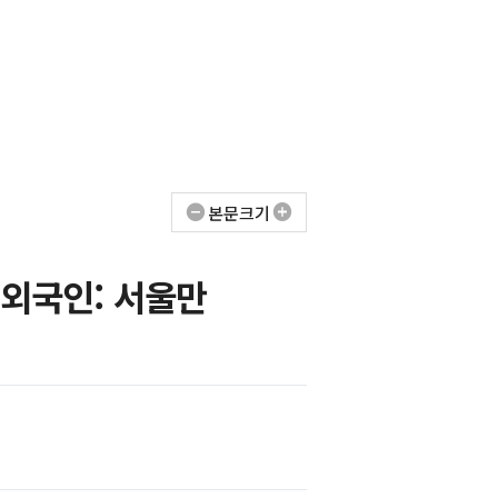
료
미래정책포커스
본문크기
 "외국인: 서울만