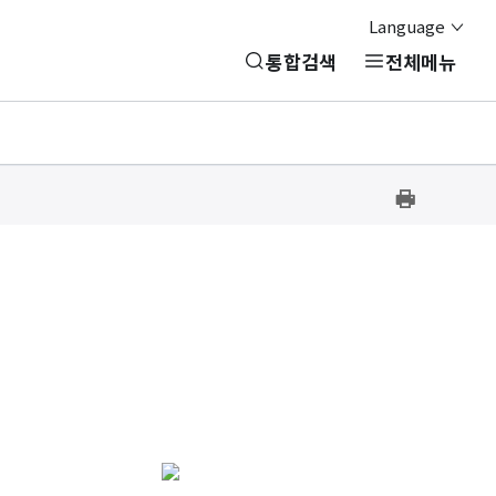
Language
통합검색
전체메뉴
프
린
트
하
기