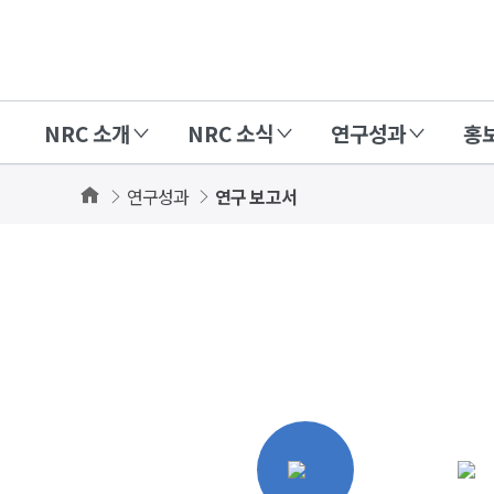
경
제
인
NRC 소개
NRC 소식
연구성과
홍
문
사
Home
연구성과
연구 보고서
회
상세보기
연
화면
구
회
(NRC)