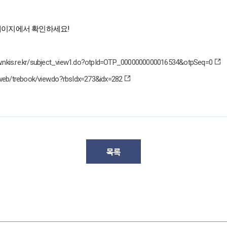
홈페이지에서 확인하세요!
w.nkis.re.kr/subject_view1.do?otpId=OTP_0000000000016534&otpSeq=0
/web/trebook/view.do?rbsIdx=273&idx=282
목록