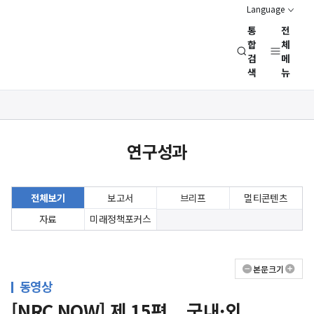
Language
통
전
경
합
체
검
메
제
색
뉴
인
문
사
상세보기
회
화면
연
연구성과
구
회
(NRC)
전체보기
보고서
브리프
멀티콘텐츠
자료
미래정책포커스
본문크기
동영상
[NRC NOW] 제 15편 _ 국내·외