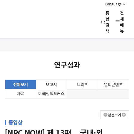
Language
통
전
경
합
체
검
메
제
색
뉴
인
문
사
상세보기
회
화면
연
연구성과
구
회
(NRC)
전체보기
보고서
브리프
멀티콘텐츠
자료
미래정책포커스
본문크기
동영상
[NRC NOW] 제 13편 _ 국내·외