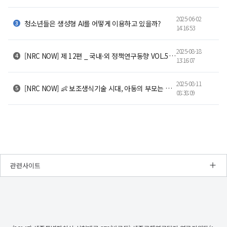
2025-06-02
청소년들은 생성형 AI를 어떻게 이용하고 있을까?
14:16:53
2025-08-18
[NRC NOW] 제 12편 _ 국내·외 정책연구동향 VOL.5 | 💸 4조 6천억 원의 이동, 🏥 아픔 몸을 싣고 서울로 떠나는 환자들
13:16:07
2025-08-11
[NRC NOW] 👶 보조생식기술 시대, 아동의 부모는 누구인가? | 국내·외 정책연구동향 VOL.5
08:38:09
관련사이트
NRC
경
제
인
문