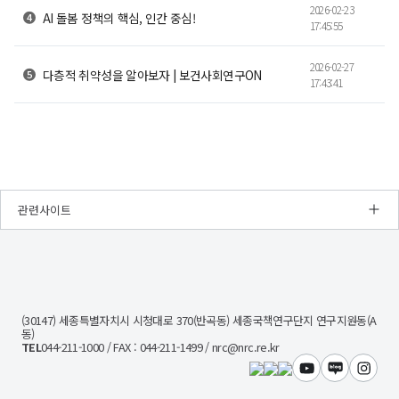
2026-02-23
AI 돌봄 정책의 핵심, 인간 중심!
17:45:55
2026-02-27
다층적 취약성을 알아보자 | 보건사회연구ON
17:43:41
관련사이트
NRC
경
제
인
문
(30147) 세종특별자치시 시청대로 370(반곡동) 세종국책연구단지 연구지원동(A
사
동)
회
TEL
044-211-1000 / FAX : 044-211-1499 / nrc@nrc.re.kr
연
구
유튜브
블로그
인스타
회