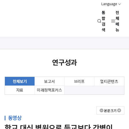
Language
통
전
경
합
체
검
메
제
색
뉴
인
문
사
상세보기
회
화면
연
연구성과
구
회
(NRC)
전체보기
보고서
브리프
멀티콘텐츠
자료
미래정책포커스
본문크기
동영상
학교 대신 병원으로 등교보다 간병이