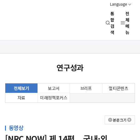
Language
통
전
경
합
체
검
메
제
색
뉴
인
문
사
상세보기
회
화면
연
연구성과
구
회
(NRC)
전체보기
보고서
브리프
멀티콘텐츠
자료
미래정책포커스
본문크기
동영상
[NRC NOW] 제 14편 _ 국내·외