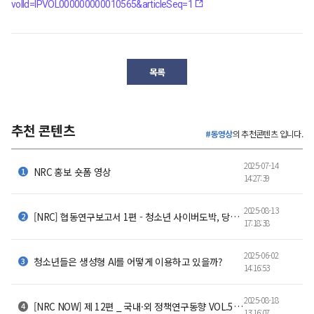
volId=IPVOL000000000010565&articleSeq=1
목록
추천 콘텐츠
#동영상
의 추천콘텐츠 입니다.
2025-07-14
NRC 홍보 숏폼 영상
14:27:39
2025-08-13
[NRC] 협동연구보고서 1편 - 청소년 사이버도박, 당신은 얼마나 알고 계신가요?
17:18:38
2025-06-02
청소년들은 생성형 AI를 어떻게 이용하고 있을까?
14:16:53
2025-08-18
[NRC NOW] 제 12편 _ 국내·외 정책연구동향 VOL.5 | 💸 4조 6천억 원의 이동, 🏥 아픔 몸을 싣고 서울로 떠나는 환자들
13:16:07