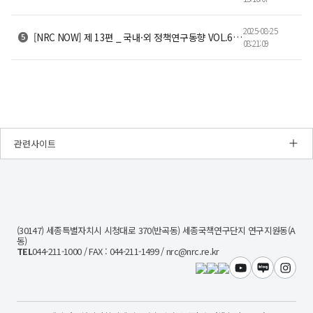
2025-08-25
[NRC NOW] 제 13편 _ 국내·외 정책연구동향 VOL.6 | 🔋 산업AI 시대의 전력 해법, SMR이 온다! 🌍🤖
08:21:09
관련사이트
NRC
경
제
인
문
(30147) 세종특별자치시 시청대로 370(반곡동) 세종국책연구단지 연구지원동(A
사
동)
회
TEL
044-211-1000 / FAX : 044-211-1499 / nrc@nrc.re.kr
연
구
유튜브
블로그
인스타
회