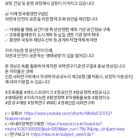
공항 건설 및 운영 과정에서 갈등이 이어지고 있습니다.
🌿 이에 한국환경연구원은
자연과 안전의 공존을 위한 협력 강화 방안을 제안합니다.
✅ 야생동물 행동·공간이용 특성 반영한 예측 기반 공간정보 구축
✅ 조류충돌예방위, 도시계획 등 실질 권한 기관 참여 확대
✅ 환경부·국토부·해양수산부 등 관계부처 협력체계 마련
지속가능한 항공안전의 미래,
자연과 안전이 공존하는 ‘생태공항’의 길을 열어갑니다.
본 영상은 AI를 활용하여 제작한 국책연구기관 연구결과 홍보 영상입니다.
본 저작물은 경제·
인문사회연구회에서 작성하여 공공누리 제2유형 (출처표시, 상업적 이용금지)
에 따라 이용할 수 있습니다.
#조류충돌 #버드스트라이크 #항공안전 #항공정책 #항공사고
#생태공항 #지속가능한 #환경정책 #야생동물보호 #환경이슈
#항공 #예방 #정책연구 #NRC #경제인문사회연구회
👉 유튜브 :
https://www.youtube.com/shorts/WkIcIwCS1OQ?
feature=share
👉국내외정책연구동향 :
https://www.nrc.re.kr/board.es?
mid=a10301000000&bid=0008&list_no=179676&otp_id=&act=view
👉연구보고서 :
https://nkis.re.kr/subject_view3.do?