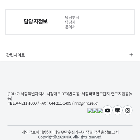
담당부서
담당자정보
담당자
문의처
관련사이트
NRC
경
제
인
문
(30147) 세종특별자치시 시청대로 370(반곡동) 세종국책연구단지 연구지원동(A
사
동)
회
TEL
044-211-1000 / FAX : 044-211-1499 / nrc@nrc.re.kr
연
구
유튜브
블로그
인스타
회
개인정보처리방침
이메일무단수집거부
저작권 정책
출장보고서
Copyright©2020 NRC All Rights Reserved.