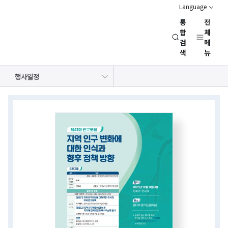
Language
통
전
경
합
체
검
메
제
색
뉴
인
문
공지사항
보도자료
NRC 동정
뉴스레터
채용정보
행사일정
사
회
상세보기
연
화면
구
회
(NRC)