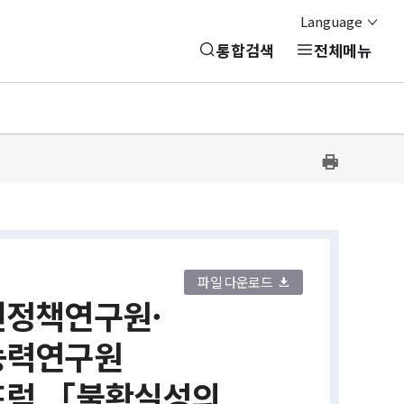
Language
통합검색
전체메뉴
프
린
트
하
기
파일 다운로드
정책연구원·
능력연구원
럼 「불확실성의