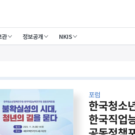
보관
정보공개
NKIS
포럼
한국청소년
한국직업
공동정책포