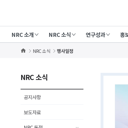
경
제
인
NRC 소개
NRC 소식
연구성과
홍
문
사
Home
NRC 소식
행사일정
회
연
구
상세보기
NRC 소식
회
화면
(NRC)
공지사항
보도자료
NRC 동정