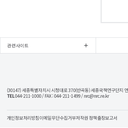
관련사이트
NRC
경
제
인
(30147) 세종특별자치시 시청대로 370(반곡동) 세종국책연구단지 
문
TEL
044-211-1000 / FAX : 044-211-1499 / nrc@nrc.re.kr
사
회
연
구
개인정보처리방침
이메일무단수집거부
저작권 정책
출장보고서
회