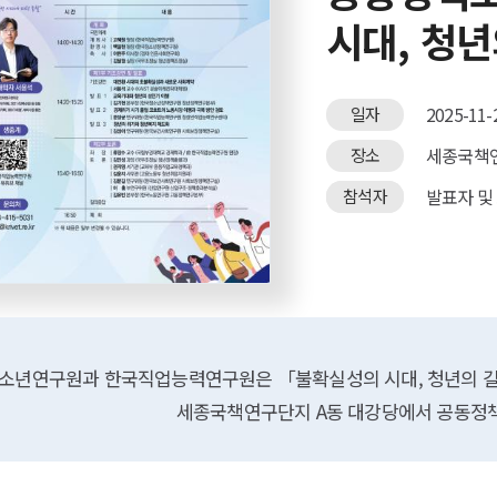
시대, 청
2025-11-2
일자
세종국책연
장소
발표자 및
참석자
주최
소년연구원과 한국직업능력연구원은 「불확실성의 시대, 청년의 길을 묻
세종국책연구단지 A동 대강당에서 공동정