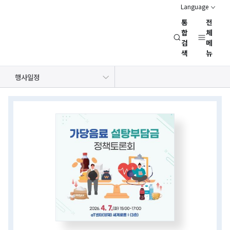
Language
통
전
경
합
체
검
메
제
색
뉴
인
문
공지사항
보도자료
NRC 동정
뉴스레터
채용정보
행사일정
사
회
상세보기
연
화면
구
회
(NRC)