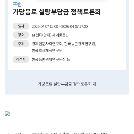
포럼
가당음료 설탕부담금 정책토론회
2026-04-07 15:00 ~ 2026-04-07 17:00
일자
aT센터(양재) 세계로룸1
장소
경제인문사회연구회, 한국농촌경제연구원,
주최
한국조세재정연구원
한국농촌경제연구원장 등
참석자
가당음료 설탕부담금 정책토론회 개
가당음료
설탕부담금
정책토론회