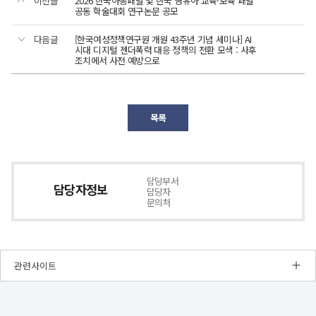
이전글
2026 한국아동패널 및 한국 영유아 교육·보육 패널
2026.
공동 학술대회 연구논문 공모
4.
다음글
[한국여성정책연구원 개원 43주년 기념 세미나] AI
7.
시대 디지털 젠더폭력 대응 정책의 전환 모색 : 사후
조치에서 사전 예방으로
(화)
15:00~17:00
aT센터
(양재)
목록
세계로룸
I
(3층)
담당부서
PROGRAM
담당자정보
담당자
PROGRAM
시간
구분
내용
문의처
-
· 한두봉
시간,
(한국농촌경제연구원
구분,
15:00-
원장)
개회사
내용에
15:10
· 이 영
관한
관련사이트
(한국조세재정연구원
표입니다.
원장)
· 설탕부담금 논의와
소비자 인식
NRC
15:10-