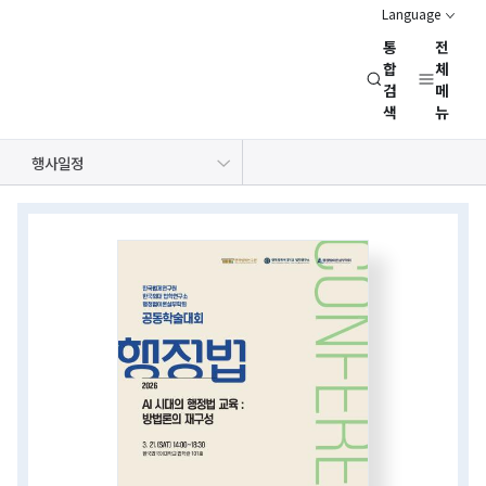
Language
통
전
경
합
체
검
메
제
색
뉴
인
문
공지사항
보도자료
NRC 동정
뉴스레터
채용정보
행사일정
사
회
상세보기
연
화면
구
회
(NRC)