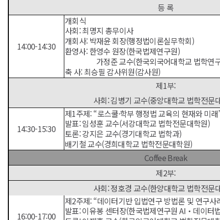
FOREIGN
등 록
STUDIES
개회식
LEGAL
사회: 최명지 총무이사
RESEARCH
개회사: 박재윤 회장(행정법이론실무학회)
14:00-14:30
환영사: 한영수 원장(한국법제연구원)
INSTITUTE
가정준
교수(한국외국어대학교 법학연구
행정법이론실무학회
축 사: 최승필 감사위원(감사원)
Korea
제1부:
Administrative
사회: 김병기 교수(중앙대학교 법학전문
Law
제1주제: “로스쿨·학부 행정법 교육의 현재와 미래
and
발표: 임성훈 교수(서강대학교 법학전문대학원)
Practice
14:30-15:30
토론: 강지은 교수(경기대학교 법학과)
Association
배기철 교수(경희대학교 법학전문대학원)
한국법제연구원
Coffee Break
한국외대
제2부:
법학연구소
행정법이론실무학회
사회: 정호경 교수(한양대학교 법학전문
공동학술대회
제2주제: “데이터기반 입법연구 방법론 및 연구사
발표: 이유봉 센터장(한국법제연구원 AI‧데이터
행정법
16:00-17:00