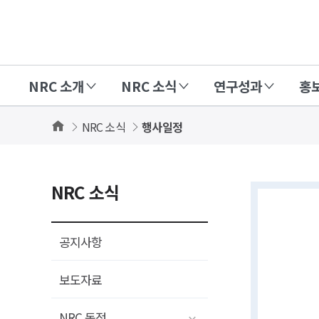
경
제
인
NRC 소개
NRC 소식
연구성과
홍
문
사
Home
NRC 소식
행사일정
회
연
구
상세보기
NRC 소식
회
화면
(NRC)
공지사항
보도자료
NRC 동정