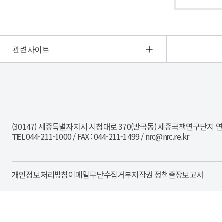
관련사이트
NRC
경
제
인
(30147) 세종특별자치시 시청대로 370(반곡동) 세종국책연구단지 
문
TEL
044-211-1000 / FAX : 044-211-1499 / nrc@nrc.re.kr
사
회
연
구
개인정보처리방침
이메일무단수집거부
저작권 정책
출장보고서
회