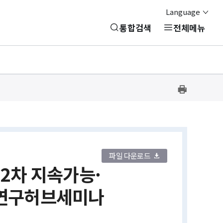
Language
통합검색
전체메뉴
프
린
트
하
기
파일 다운로드
제2차 지속가능·
연구허브세미나