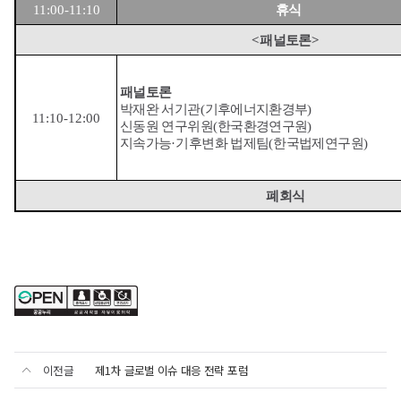
11:00-11:10
휴식
<
패널토론
>
패널토론
박재완 서기관
(
기후에너지환경부
)
11:10-12:00
신동원 연구위원
(
한국환경연구원
)
지속가능
·
기후변화 법제팀
(
한국법제연구원
)
폐회식
이전글
제1차 글로벌 이슈 대응 전략 포럼