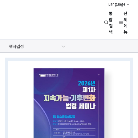
Language
통
전
경
합
체
검
메
제
색
뉴
인
문
공지사항
보도자료
NRC 동정
뉴스레터
채용정보
행사일정
사
회
상세보기
연
화면
구
회
(NRC)