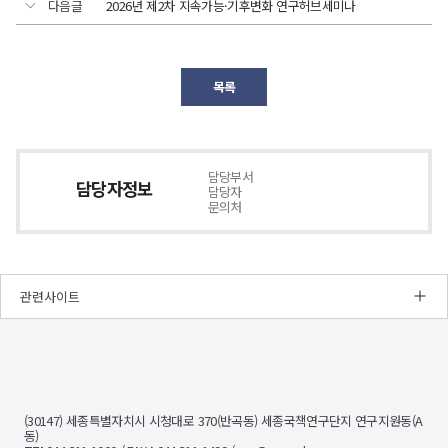
다음글
2026년 제2차 지속가능·기후변화 연구허브세미나
목록
담당부서
담당자정보
담당자
문의처
관련사이트
NRC
경
제
인
문
(30147) 세종특별자치시 시청대로 370(반곡동) 세종국책연구단지 연구지원동(A
사
동)
회