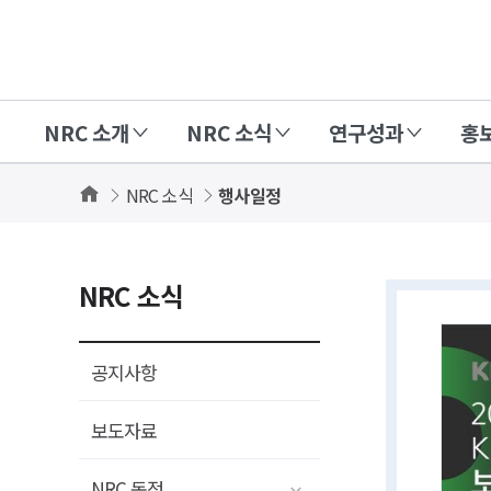
경
제
인
NRC 소개
NRC 소식
연구성과
홍
문
사
Home
NRC 소식
행사일정
회
연
구
상세보기
NRC 소식
회
화면
(NRC)
공지사항
보도자료
NRC 동정