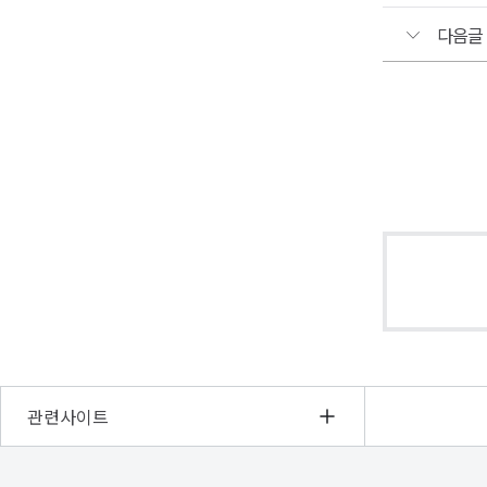
29일
다음글
수요일
오후
1시
30분
부터
※
우측
아이콘을
클릭하시면
실시간
라이브방송
관련사이트
에
참여하실