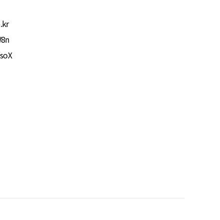
.kr
W8n
NsoX