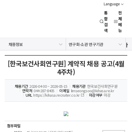
Language
통
전
경
합
체
검
메
제
색
뉴
인
문
공지사항
보도자료
NRC 동정
뉴스레터
채용정보
연구회·소관 연구기관
사
행사일정
회
연
[한국보건사회연구원] 계약직 채용 공고(4월
구
4주차)
회
(NRC)
채용기간
2026-04-30 ~ 2026-05-15
채용기관
한국보건사회연구원
연락처
044-287-8405
이메일
limseongsoo@kihasa.re.kr
URL
https://kihasa.recruiter.co.kr
마감여부
마감
첨부파일